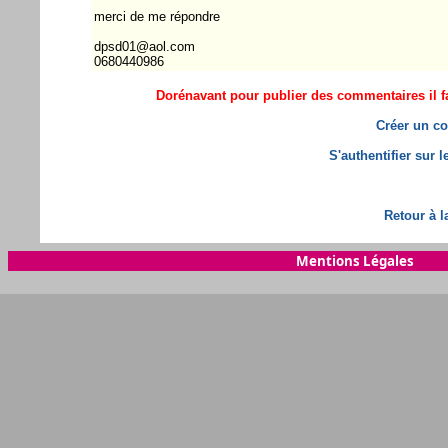
merci de me répondre
dpsd01@aol.com
0680440986
Dorénavant pour publier des commentaires il fa
Créer un co
S'authentifier sur 
Retour à l
Mentions Légales