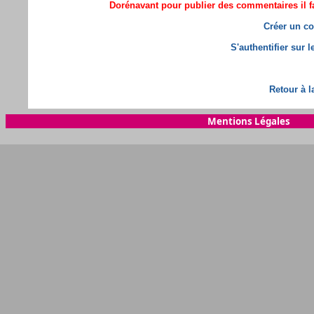
Dorénavant pour publier des commentaires il fa
Créer un co
S'authentifier sur 
Retour à l
Mentions Légales