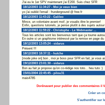
J'ai eu le 1er SPV maintenant j'ai E200. Suis chez SFR
18/12/2003 11:34:27 - Moi je veux bien
yo j'ai oublié l'email : frunderground @ free.fr
18/12/2003 11:43:22 - Galileo
Mince, un volontaire avant moi!, je voualis être le premier!
Enfin, questions tutoriels, je pense plutôt à des sujets autour
18/12/2003 11:59:22 - Christophe - Le Webmaster ...
Tous les articles sont les bienvenus tant que ça tourne aut
En outre si un graphisme intéressé par la remise en page du s
18/12/2003 13:05:24 - sidarus
Présent !!!
18/12/2003 18:37:11 - hutche
[mode joke on] bon , moi je boss pour SFR en fait, je vous a
19/12/2003 23:01:30 - sidarus
Bon au fait je propose qu'on co-rédige nos toto... heu tuto :)
15/01/2004 22:45:45 - pilou31
mais4785
Dorénavant pour publier des commentaires il fa
Créer un co
S'authentifier sur 