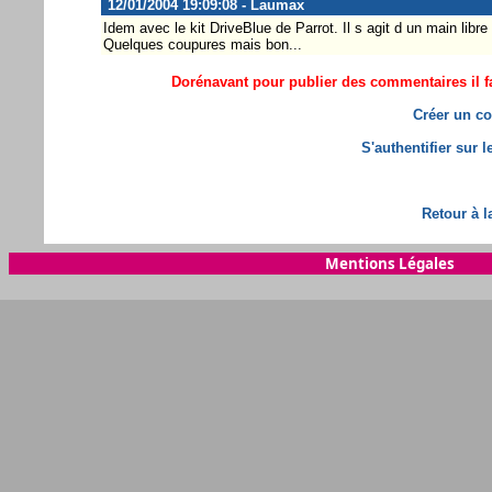
12/01/2004 19:09:08 - Laumax
Idem avec le kit DriveBlue de Parrot. Il s agit d un main libre
Quelques coupures mais bon...
Dorénavant pour publier des commentaires il fa
Créer un co
S'authentifier sur 
Retour à l
Mentions Légales