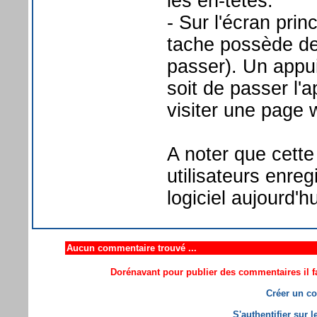
les en-têtes.
- Sur l'écran prin
tache possède de
passer). Un appui
soit de passer l'
visiter une page
A noter que cette 
utilisateurs enre
logiciel aujourd'h
Aucun commentaire trouvé ...
Dorénavant pour publier des commentaires il fa
Créer un co
S'authentifier sur 