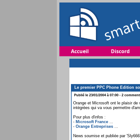
Accueil
Discord
Le premier PPC Phone Edition so
Publié le 23/01/2004 à 07:00 - 2 commenta
Orange et Microsoft ont le plaisir
intégrées qui va vous permettre d'am
Pour plus d'infos :
-
Microsoft France
...
-
Orange Entreprises
...
News soumise et publiée par 'Sly666' 