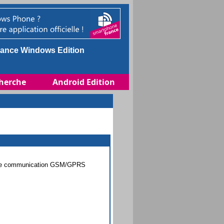
ance Windows Edition
herche
Android Edition
ns de communication GSM/GPRS