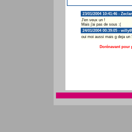
23/01/2004 10:41:46 - Zeclar
J'en veux un !
Mais j'ai pas de sous :(
24/01/2004 00:39:05 - willy
oui moi aussi mais g deja un S
Dorénavant pour p