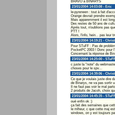
BRAVO a BINARYS
23/01/2004 14:03:08 - Eric
le-pyreneen : tout à fait d'acc
Orange devrait prendre exem
Mais apparemment il est long
Des restes de 50 ans de cultu
Après tout, n'oublions pas que
PTT !
Alors, l'info, hein... pas leur t
23/01/2004 14:19:21 - Chris
Pour STuFF : Pas de problème
PocketPC 2003 ! Donc pour l'in
Concernant la réponse de Bin
23/01/2004 14:25:00 - STuF
c juste la "note" du webmaste
choses pour le spv...
23/01/2004 14:39:06 - Chris
Ce que je voulais juste dire d
de Binarys, ne va pas sortir 
Il ne faut pas voir le mal par
2 produits de Jacoh, choix que
23/01/2004 14:45:35 - STuF
oué enfin ok :)
ça fait des semaines que cette
le mlheur, c que cette maj es
windows, on y est toujours pa