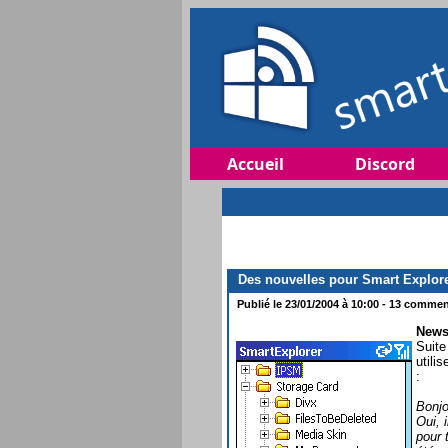
Accueil
Discord
Des nouvelles pour Smart Explore
Publié le 23/01/2004 à 10:00 - 13 comment
News 
Suite
utili
:
Bonjo
Oui, 
pour 