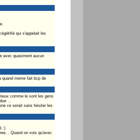
e.
égétifié qui s'appelait les
nne avec quasiment aucun
i a quand meme fait bcp de
 sérieux comme le sont les gens
due ...
one ce serait sans hésiter les
 :)
free... Quand on vois qu'avec