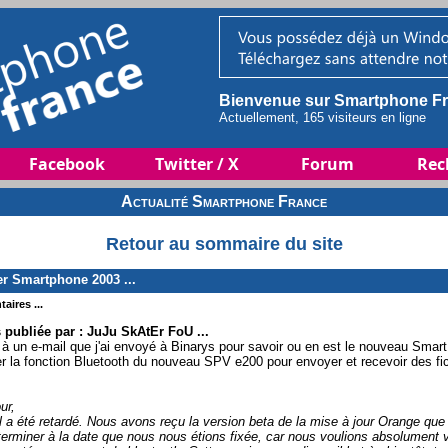
Bienvenue sur Smartphone Fr
Actuellement, 165 visiteurs en ligne
Facebook
Twitter / X
Forum
Rec
Actualité Smartphone France
Retour au sommaire du site
r Smartphone 2003 ...
aires ...
publiée par : JuJu SkAtEr FoU ...
 à un e-mail que j'ai envoyé à Binarys pour savoir ou en est le nouveau Smart 
ser la fonction Bluetooth du nouveau SPV e200 pour envoyer et recevoir des fich
ur,
il a été retardé. Nous avons reçu la version beta de la mise à jour Orange que
terminer à la date que nous nous étions fixée, car nous voulions absolument 