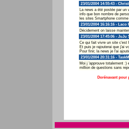
23/01/2004 14:55:43 - Chris
La news a été postée par un vi
info que bon nombre de perso
les sites Smartphone comme t
23/01/2004 16:16:16 - Laco 
Décidement on laisse maintena
23/01/2004 17:45:06 - JuJu
Ce qui fait vivre un site c'est 
Et puis je rajouterai que j'ai
Pour finir, la news je l'ai ajo
23/01/2004 20:31:16 - Task
Moi j 'approuve totalement :)
million de questions sans repo
Dorénavant pour p