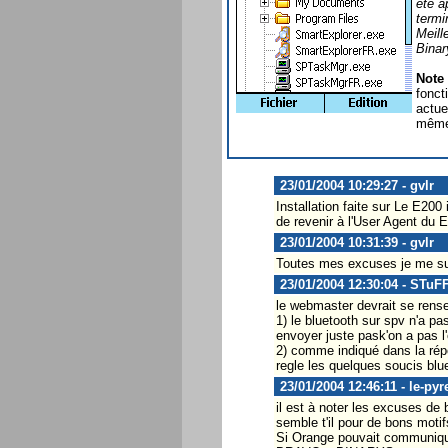
été a
termi
Meill
Binar
Note
fonct
actue
même 
23/01/2004 10:29:27 - gvlr
Installation faite sur Le E2
de revenir à l'User Agent du E
23/01/2004 10:31:39 - gvlr
Toutes mes excuses je me sui
23/01/2004 12:30:04 - STuF
le webmaster devrait se rense
1) le bluetooth sur spv n'a pa
envoyer juste pask'on a pas l'
2) comme indiqué dans la répo
regle les quelques soucis blu
23/01/2004 12:46:11 - le-py
il est à noter les excuses de 
semble t'il pour de bons motifs
Si Orange pouvait communiquer 