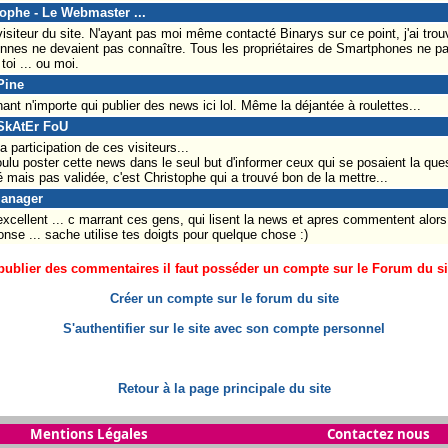
tophe - Le Webmaster ...
siteur du site. N'ayant pas moi même contacté Binarys sur ce point, j'ai trouv
nnes ne devaient pas connaître. Tous les propriétaires de Smartphones ne pa
oi ... ou moi.
Pine
nt n'importe qui publier des news ici lol. Même la déjantée à roulettes...
 SkAtEr FoU
la participation de ces visiteurs...
 voulu poster cette news dans le seul but d'informer ceux qui se posaient la q
uté mais pas validée, c'est Christophe qui a trouvé bon de la mettre...
Manager
 excellent ... c marrant ces gens, qui lisent la news et apres commentent alor
nse ... sache utilise tes doigts pour quelque chose :)
ublier des commentaires il faut posséder un compte sur le Forum du site
Créer un compte sur le forum du site
S'authentifier sur le site avec son compte personnel
Retour à la page principale du site
Mentions Légales
Contactez nous