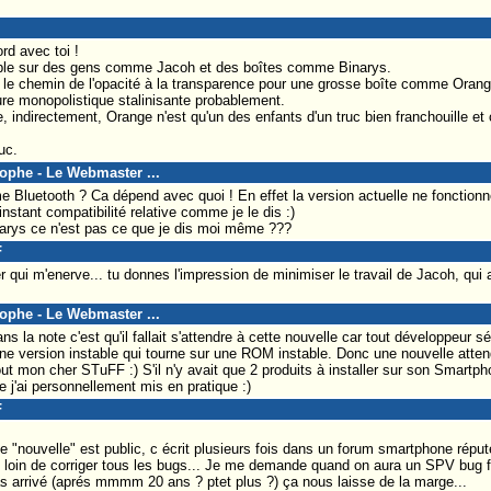
ord avec toi !
ple sur des gens comme Jacoh et des boîtes comme Binarys.
 le chemin de l'opacité à la transparence pour une grosse boîte comme Orang
re monopolistique stalinisante probablement.
, indirectement, Orange n'est qu'un des enfants d'un truc bien franchouille et c
ruc.
tophe - Le Webmaster ...
 Bluetooth ? Ca dépend avec quoi ! En effet la version actuelle ne fonctio
stant compatibilité relative comme je le dis :)
arys ce n'est pas ce que je dis moi même ???
F
r qui m'enerve... tu donnes l'impression de minimiser le travail de Jacoh, qu
tophe - Le Webmaster ...
ans la note c'est qu'il fallait s'attendre à cette nouvelle car tout développeur
une version instable qui tourne sur une ROM instable. Donc une nouvelle atten
tout mon cher STuFF :) S'il n'y avait que 2 produits à installer sur son Smartph
 j'ai personnellement mis en pratique :)
F
 "nouvelle" est public, c écrit plusieurs fois dans un forum smartphone réputé
t loin de corriger tous les bugs... Je me demande quand on aura un SPV bug 
s arrivé (aprés mmmm 20 ans ? ptet plus ?) ça nous laisse de la marge...