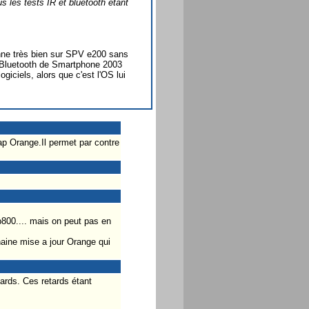
s les tests IR et bluetooth étant
nne très bien sur SPV e200 sans
té Bluetooth de Smartphone 2003
giciels, alors que c'est l'OS lui
p Orange.Il permet par contre
 p800.... mais on peut pas en
aine mise a jour Orange qui
tards. Ces retards étant