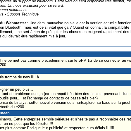
pportés au support de bluetooth. Cette version sera disponible très bientôt, tou
nés. En nous excusant pour ce retard.
eures salutations
ys - Support Technique
 du Webmaster :
Une demi mauvaise nouvelle car la version actuelle fonctio
ion Bluetooth, mais est ce si vital que ça ? Quand on connait la compatibili
llement, il ne sert à rien de précipiter les choses en exigeant rapidement des lo
qui devrait être rapidement mis à jour.
00 il ne permet pas comme précédemment sur le SPV 1G de se connecter au wa
200 .
s trompé de new !!!! à+
F
igner un peu plus...
s tant de probleme que ça (ex: on reçoit trés bien des fichiers provenant d'un
outils pour.... et l'échange de contacts ce passe trés bien)
nse de binarys, cette nouvelle version de smartexplorer se base sur la proch
etooth du e200.
reneen
binarys. Cette entreprise semble sérieuse et n'hésite pas à reconnaitre ces re
, on ne peut que les féliciter !!!
plus comme l'indique leur publicité et respecter leurs délais !!!!!!!