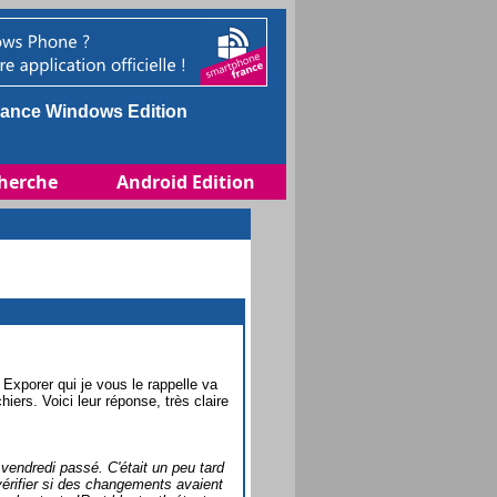
ance Windows Edition
herche
Android Edition
Exporer qui je vous le rappelle va
iers. Voici leur réponse, très claire
 vendredi passé. C'était un peu tard
vérifier si des changements avaient