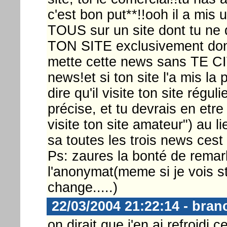
c'est bon put**!!ooh il a mis
TOUS sur un site dont tu ne d
TON SITE exclusivement donc 
mette cette news sans TE CI
news!et si ton site l'a mis la 
dire qu'il visite ton site régul
précise, et tu devrais en etre 
visite ton site amateur") au
sa toutes les trois news cest 
Ps: zaures la bonté de remar
l'anonymat(meme si je vois s
change.....)
22/03/2004 21:22:14 - bran
on dirait que j'en ai refroidi c