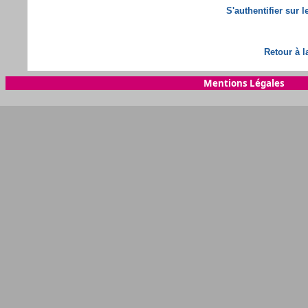
S'authentifier sur 
Retour à l
Mentions Légales