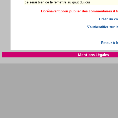
ce serai bien de le remettre au gout du jour
Dorénavant pour publier des commentaires il fa
Créer un co
S'authentifier sur 
Retour à l
Mentions Légales