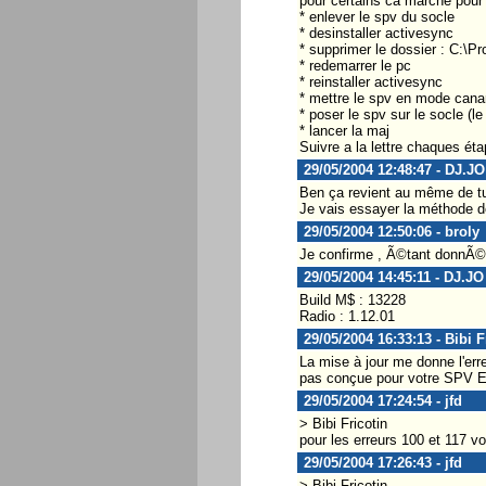
pour certains ca marche pour 
* enlever le spv du socle
* desinstaller activesync
* supprimer le dossier : C:\P
* redemarrer le pc
* reinstaller activesync
* mettre le spv en mode cana
* poser le spv sur le socle (le
* lancer la maj
Suivre a la lettre chaques ét
29/05/2004 12:48:47 - DJ.JO
Ben ça revient au même de tu
Je vais essayer la méthode de
29/05/2004 12:50:06 - broly
Je confirme , Ã©tant donnÃ© qu
29/05/2004 14:45:11 - DJ.JO
Build M$ : 13228
Radio : 1.12.01
29/05/2004 16:33:13 - Bibi F
La mise à jour me donne l'err
pas conçue pour votre SPV E20
29/05/2004 17:24:54 - jfd
> Bibi Fricotin
pour les erreurs 100 et 117 v
29/05/2004 17:26:43 - jfd
> Bibi Fricotin