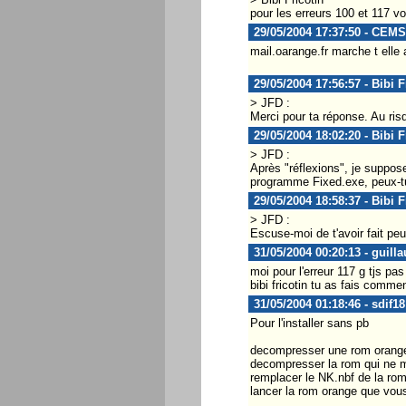
pour les erreurs 100 et 117 v
29/05/2004 17:37:50 - CEM
mail.oarange.fr marche t elle
29/05/2004 17:56:57 - Bibi F
> JFD :
Merci pour ta réponse. Au ris
29/05/2004 18:02:20 - Bibi F
> JFD :
Après "réflexions", je suppo
programme Fixed.exe, peux-tu
29/05/2004 18:58:37 - Bibi F
> JFD :
Escuse-moi de t'avoir fait peu
31/05/2004 00:20:13 - guill
moi pour l'erreur 117 g tjs pas
bibi fricotin tu as fais comm
31/05/2004 01:18:46 - sdif18
Pour l'installer sans pb
decompresser une rom orange
decompresser la rom qui ne 
remplacer le NK.nbf de la ro
lancer la rom orange que vou