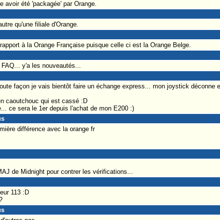
 avoir été 'packagée' par Orange.
utre qu'une filiale d'Orange.
rapport à la Orange Française puisque celle ci est la Orange Belge.
e FAQ... y'a les nouveautés...
toute façon je vais bientôt faire un échange express... mon joystick déconne et
 en caoutchouc qui est cassé :D
... ce sera le 1er depuis l'achat de mon E200 :)
us
emière différence avec la orange fr
 MAJ de Midnight pour contrer les vérifications...
eur 113 :D
?
us