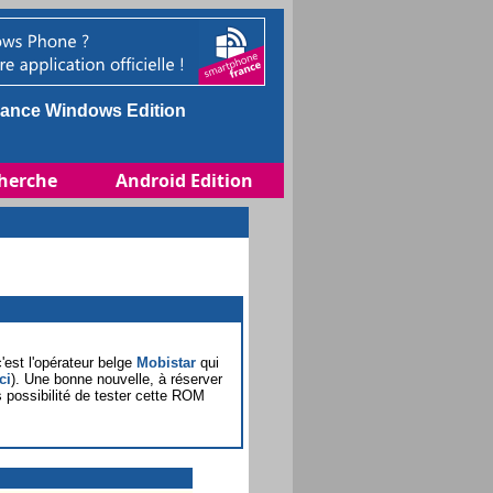
ance Windows Edition
herche
Android Edition
est l'opérateur belge
Mobistar
qui
ci
). Une bonne nouvelle, à réserver
possibilité de tester cette ROM