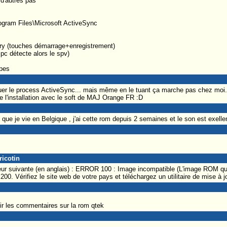
d'autres pas
rogram Files\Microsoft ActiveSync
ry (touches démarrage+enregistrement)
 pc détecte alors le spv)
apes
er le process ActiveSync... mais même en le tuant ça marche pas chez moi.
 l'installation avec le soft de MAJ Orange FR :D
e je vie en Belgique , j'ai cette rom depuis 2 semaines et le son est exellent
ricotin
eur suivante (en anglais) : ERROR 100 : Image incompatible (L'image ROM que 
0. Vérifiez le site web de votre pays et téléchargez un utilitaire de mise à
oir les commentaires sur la rom qtek