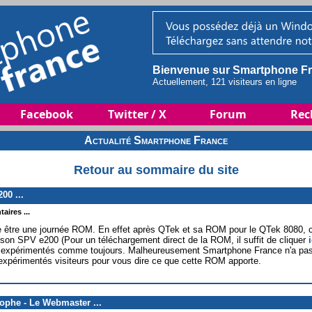
Bienvenue sur Smartphone Fr
Actuellement, 121 visiteurs en ligne
Facebook
Twitter / X
Forum
Rec
Actualité Smartphone France
Retour au sommaire du site
00 ...
aires ...
être une journée ROM. En effet après QTek et sa ROM pour le QTek 8080, c'
on SPV e200 (Pour un téléchargement direct de la ROM, il suffit de cliquer
i
s expérimentés comme toujours. Malheureusement Smartphone France n'a pas 
 expérimentés visiteurs pour vous dire ce que cette ROM apporte.
tophe - Le Webmaster ...