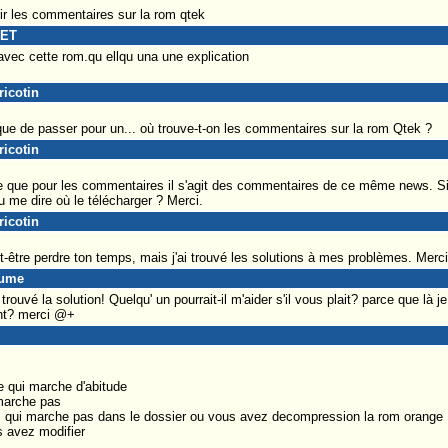
oir les commentaires sur la rom qtek
SET
 avec cette rom.qu ellqu una une explication
ricotin
que de passer pour un... où trouve-t-on les commentaires sur la rom Qtek ?
ricotin
se que pour les commentaires il s'agit des commentaires de ce même news. Si 
 me dire où le télécharger ? Merci.
ricotin
t-être perdre ton temps, mais j'ai trouvé les solutions à mes problèmes. Merci
aume
 trouvé la solution! Quelqu' un pourrait-il m'aider s'il vous plait? parce que là j
ent? merci @+
 qui marche d'abitude
marche pas
m qui marche pas dans le dossier ou vous avez decompression la rom orange
s avez modifier