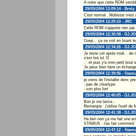
A noter que cette ROM semble
29/05/2004 12:09:14 - Broly
C'est normal , Mobistar n'est a
29/05/2004 12:29:10 - JRC
Cette ROM n'apporte rien par 
29/05/2004 12:30:58 - DJ.JO
Ouep... ça se voit en lisant l
29/05/2004 12:34:26 - DJ.JO
Je teste cet après-midi... de 
s'est tiré lol :D
... et puis y'a mon petit bout
Je peux bien faire un échange
29/05/2004 12:39:56 - Stam
je viens de l'installer donc pr
- pas de cleartype
- son plus fort
29/05/2004 12:40:05 - DJ.JO
Bon je me lance...
Remarque : j'utilise l'outil de
29/05/2004 12:41:38 - DJ.JO
Ha ben non ça me fait une err
STAMUS : t'as fait comment 
29/05/2004 12:47:12 - Stam