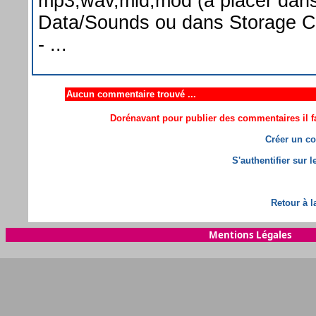
mp3,wav,mid,mod (à placer dans
Data/Sounds ou dans Storage C
- ...
Aucun commentaire trouvé ...
Dorénavant pour publier des commentaires il fa
Créer un co
S'authentifier sur 
Retour à l
Mentions Légales