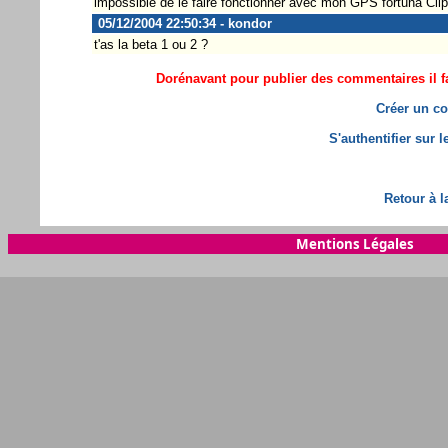
impossible de le faire fonctionner avec mon GPS fortuna Clip on 
05/12/2004 22:50:34 - kondor
t'as la beta 1 ou 2 ?
Dorénavant pour publier des commentaires il fa
Créer un co
S'authentifier sur 
Retour à l
Mentions Légales