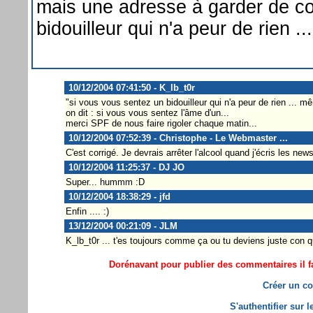
mais une adresse à garder de co
bidouilleur qui n'a peur de rien 
10/12/2004 07:41:50 - K_lb_t0r
"si vous vous sentez un bidouilleur qui n'a peur de rien ... 
on dit : si vous vous sentez l'âme d'un...
merci SPF de nous faire rigoler chaque matin...
10/12/2004 07:52:39 - Christophe - Le Webmaster ...
C'est corrigé. Je devrais arrêter l'alcool quand j'écris les news
10/12/2004 11:25:37 - DJ JO
Super... hummm :D
10/12/2004 18:38:29 - jfd
Enfin .... :)
13/12/2004 00:21:09 - JLM
K_lb_t0r ... t'es toujours comme ça ou tu deviens juste con 
Dorénavant pour publier des commentaires il fa
Créer un co
S'authentifier sur 