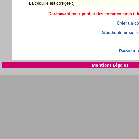
La coquille est corrigée :)
Dorénavant pour publier des commentaires il fa
Créer un co
S'authentifier sur 
Retour à l
Mentions Légales