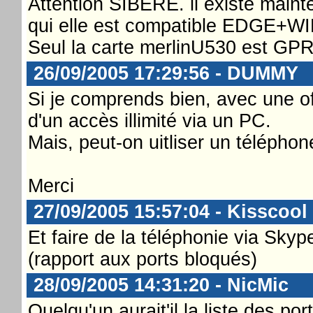
Attention SIBERE. il existe main
qui elle est compatible EDGE+
Seul la carte merlinU530 est 
26/09/2005 17:29:56 - DUMMY
Si je comprends bien, avec une of
d'un accès illimité via un PC.
Mais, peut-on uitliser un téléph
Merci
27/09/2005 15:57:04 - Kisscool
Et faire de la téléphonie via Skyp
(rapport aux ports bloqués)
28/09/2005 14:31:20 - NicMic
Quelqu'un aurait'il la liste des po