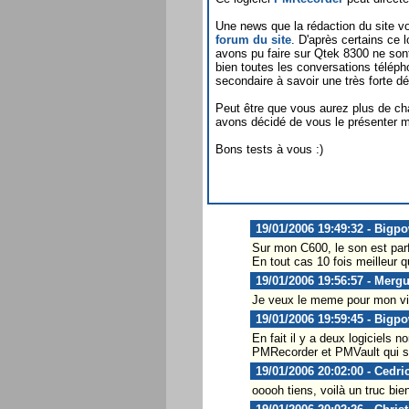
Une news que la rédaction du site vo
forum du site
. D'après certains ce 
avons pu faire sur Qtek 8300 ne sont 
bien toutes les conversations télép
secondaire à savoir une très forte d
Peut être que vous aurez plus de ch
avons décidé de vous le présenter m
Bons tests à vous :)
19/01/2006 19:49:32 - Bigp
Sur mon C600, le son est parf
En tout cas 10 fois meilleur qu
19/01/2006 19:56:57 - Merg
Je veux le meme pour mon vie
19/01/2006 19:59:45 - Bigp
En fait il y a deux logiciels n
PMRecorder et PMVault qui se
19/01/2006 20:02:00 - Cedri
ooooh tiens, voilà un truc bi