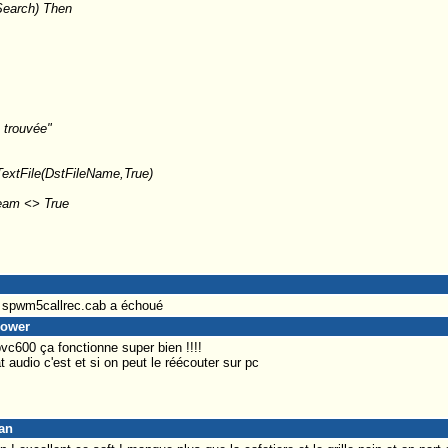
Search) Then
 trouvée"
extFile(DstFileName,True)
eam <> True
e spwm5callrec.cab a échoué
power
vc600 ça fonctionne super bien !!!!
t audio c'est et si on peut le réécouter sur pc
an