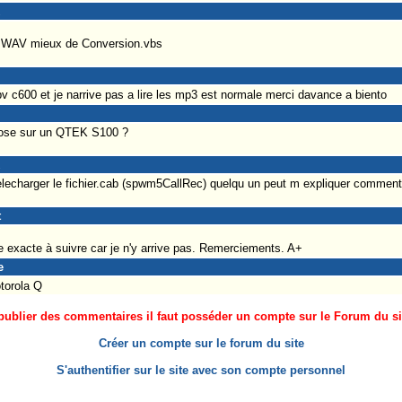
 WAV mieux de Conversion.vbs
pv c600 et je narrive pas a lire les mp3 est normale merci davance a biento
 chose sur un QTEK S100 ?
elecharger le fichier.cab (spwm5CallRec) quelqu un peut m expliquer comment 
t
 exacte à suivre car je n'y arrive pas. Remerciements. A+
e
torola Q
ublier des commentaires il faut posséder un compte sur le Forum du site
Créer un compte sur le forum du site
S'authentifier sur le site avec son compte personnel