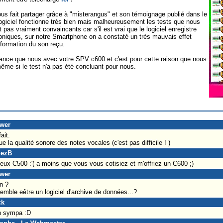
us fait partager grâce à "misterangus" et son témoignage publié dans le
logiciel fonctionne très bien mais malheureusement les tests que nous
pas vraiment convaincants car s'il est vrai que le logiciel enregistre
honiques, sur notre Smartphone on a constaté un très mauvais effet
éformation du son reçu.
ance que nous avec votre SPV c600 et c'est pour cette raison que nous
ême si le test n'a pas été concluant pour nous.
ower
ait.
e la qualité sonore des notes vocales (c'est pas difficile ! )
uezB
ux C500 :'( a moins que vous vous cotisiez et m'offriez un C600 ;)
ower
on ?
mble eêtre un logiciel d'archive de données...?
ck
en sympa :D