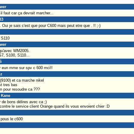
ower
l faut car ça devrait marcher...
83
Oui je sais c'est que pour C600 mais peut etre que . !! ;-)
k S110
ower
 qu'avec WM2005.
7, S100, S110...
S
ir eun mme sur spv c 600 mci!!
nz
 (9100) et ca marche nikel
t tres bas
on pour resoudre ca ???
s Kane
 de bons délires avec ca ;)
contre le service client Orange quand ils vous envoient chier :D
l pous le c600