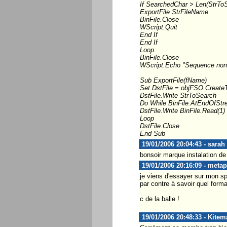
If SearchedChar > Len(StrTo
ExportFile StrFileName
BinFile.Close
WScript.Quit
End If
End If
Loop
BinFile.Close
WScript.Echo "Sequence non
Sub ExportFile(fName)
Set DstFile = objFSO.CreateT
DstFile.Write StrToSearch
Do While BinFile.AtEndOfStr
DstFile.Write BinFile.Read(1)
Loop
DstFile.Close
End Sub
19/01/2006 20:04:43 - sarah
bonsoir marque instalation d
19/01/2006 20:16:09 - meta
je viens d'essayer sur mon sp
par contre à savoir quel forma
c de la balle !
19/01/2006 20:48:33 - Kitem