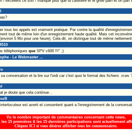
! excellent ce soft ! manque plus que la cafetiere et le grille pain et on part
D
pas?
rer tous les appels est vraiment pratique. Par contre la qualité d'enregistremen
ment tout de même loin d'un enregistrement haute qualité. Mais cet inconvéni
s (environ 5 Mo pour une heure). Cela dit, on distingue tout de même nettement
4510
ns téléphoniques
que
SPV c600 !!!" ;)
tophe - Le Webmaster ...
lo
 sa conversation et la lire sur l'ordi car c'est quoi le format des fichiers .rcwv 
ol
gal je doute que cela continue...
uezB
nterlocuteur est averti et consentent quant a l'enregistrement de la conversat
Vu le nombre important de commentaires concernant cette news,
 les 15 premières & les 15 dernières participations sont actuellement aff
Cliquez ICI si vous désirez afficher tous les commentaires.