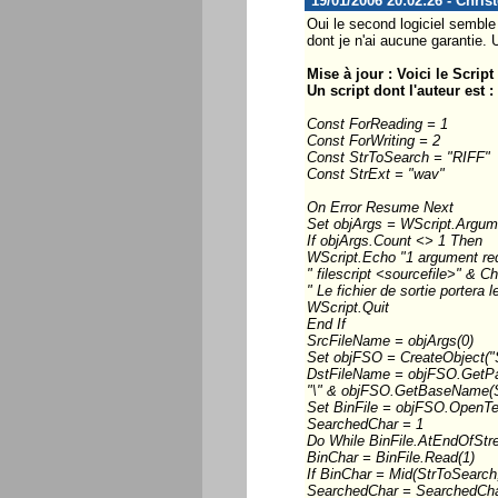
19/01/2006 20:02:26 - Chris
Oui le second logiciel sembl
dont je n'ai aucune garantie.
Mise à jour : Voici le Scrip
Un script dont l'auteur est :
Const ForReading = 1
Const ForWriting = 2
Const StrToSearch = "RIFF"
Const StrExt = "wav"
On Error Resume Next
Set objArgs = WScript.Argum
If objArgs.Count <> 1 Then
WScript.Echo "1 argument req
" filescript <sourcefile>" & C
" Le fichier de sortie portera
WScript.Quit
End If
SrcFileName = objArgs(0)
Set objFSO = CreateObject("S
DstFileName = objFSO.GetP
"\" & objFSO.GetBaseName(Sr
Set BinFile = objFSO.OpenTe
SearchedChar = 1
Do While BinFile.AtEndOfStr
BinChar = BinFile.Read(1)
If BinChar = Mid(StrToSearc
SearchedChar = SearchedCha