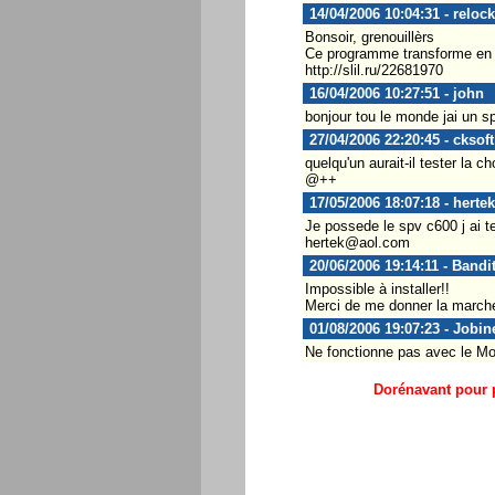
14/04/2006 10:04:31 - relock
Bonsoir, grenouillèrs
Ce programme transforme en
http://slil.ru/22681970
16/04/2006 10:27:51 - john
bonjour tou le monde jai un s
27/04/2006 22:20:45 - cksoft
quelqu'un aurait-il tester la
@++
17/05/2006 18:07:18 - hertek
Je possede le spv c600 j ai t
hertek@aol.com
20/06/2006 19:14:11 - Bandi
Impossible à installer!!
Merci de me donner la marche
01/08/2006 19:07:23 - Jobin
Ne fonctionne pas avec le Mo
Dorénavant pour p