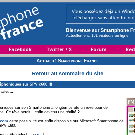
Bienvenue sur Smartphone Fr
Actuellement, 131 visiteurs en ligne
Facebook
Twitter / X
Forum
Rec
Actualité Smartphone France
Retour au sommaire du site
éphoniques sur SPV c600 !!!
aires ...
honiques sur son Smartphone a longtemps été un rêve pour de
. Ce rêve serait il enfin devenu une réalité ?
.com
cette possibilité est enfin disponible sur Microsoft Smartphone de
SPV c600 !
ement être téléchargé
ici
!