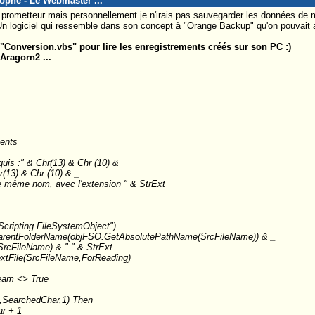
tophe - Le Webmaster ...
e prometteur mais personnellement je n'irais pas sauvegarder les données de
 Un logiciel qui ressemble dans son concept à "Orange Backup" qu'on pouvait 
t "Conversion.vbs" pour lire les enregistrements créés sur son PC :)
 Aragorn2 ...
ents
uis :" & Chr(13) & Chr (10) & _
hr(13) & Chr (10) & _
 le même nom, avec l'extension " & StrExt
cripting.FileSystemObject")
arentFolderName(objFSO.GetAbsolutePathName(SrcFileName)) & _
cFileName) & "." & StrExt
xtFile(SrcFileName,ForReading)
eam <> True
h,SearchedChar,1) Then
r + 1