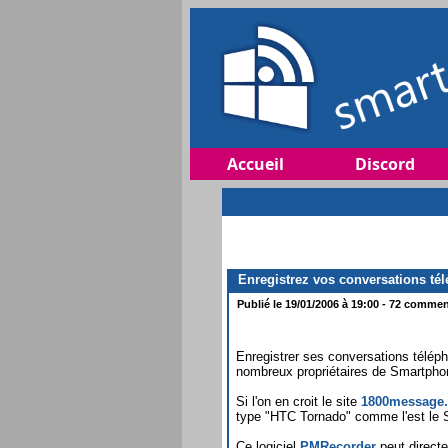
Accueil
Discord
Enregistrez vos conversations tél
Publié le 19/01/2006 à 19:00 - 72 comment
Enregistrer ses conversations télép
nombreux propriétaires de Smartphone
Si l'on en croit le site
1800message
type "HTC Tornado" comme l'est le 
Ce logiciel
PMRecorder
peut direct