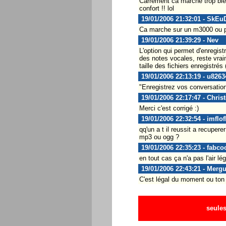
Carrément ca marche trop bien 
confort !! lol
19/01/2006 21:32:01 - SkEu
Ca marche sur un m3000 ou 
19/01/2006 21:39:29 - Nev
L'option qui permet d'enregist
des notes vocales, reste vrai
taille des fichiers enregistré
19/01/2006 22:13:19 - u8263
"Enregistrez vos conversatio
19/01/2006 22:17:47 - Chris
Merci c'est corrigé :)
19/01/2006 22:32:54 - imflof
qq'un a t il reussit a recuperer
mp3 ou ogg ?
19/01/2006 22:35:23 - fabco
en tout cas ça n'a pas l'air lé
19/01/2006 22:43:21 - Merg
C'est légal du moment ou ton i
seules