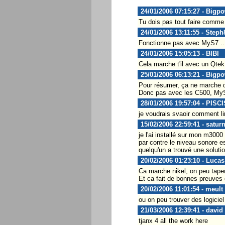
24/01/2006 07:15:27 - Bigp
Tu dois pas tout faire comme i
24/01/2006 13:11:55 - Steph
Fonctionne pas avec MyS7 ... 
24/01/2006 15:05:13 - BIBI
Cela marche t'il avec un Qte
25/01/2006 06:13:21 - Bigp
Pour résumer, ça ne marche
Donc pas avec les C500, MyS
28/01/2006 19:57:04 - PISCI
je voudrais svaoir comment l
15/02/2006 22:59:41 - satur
je l'ai installé sur mon m3000
par contre le niveau sonore es
quelqu'un a trouvé une soluti
20/02/2006 01:23:10 - Luca
Ca marche nikel, on peu taper
Et ca fait de bonnes preuves 
20/02/2006 11:01:54 - meult
ou on peu trouver des logicie
21/03/2006 12:39:41 - david
tjanx 4 all the work here