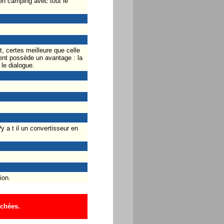
 en camping avec tout le
t, certes meilleure que celle
ent possède un avantage : la
 le dialogue.
?y a t il un convertisseur en
ion.
ichées.