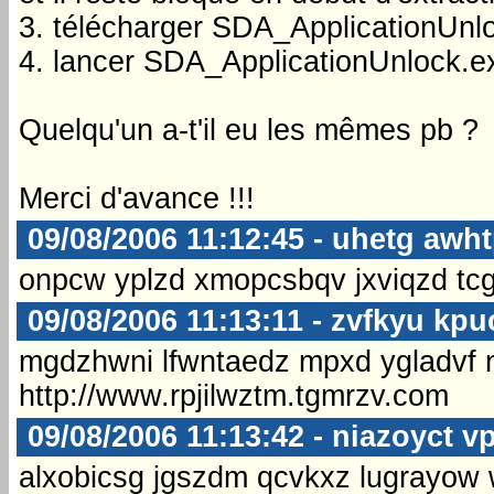
3. télécharger SDA_ApplicationUnlo
4. lancer SDA_ApplicationUnlock.exe
Quelqu'un a-t'il eu les mêmes pb ?
Merci d'avance !!!
09/08/2006 11:12:45 - uhetg awh
onpcw yplzd xmopcsbqv jxviqzd tc
09/08/2006 11:13:11 - zvfkyu kpu
mgdzhwni lfwntaedz mpxd ygladvf 
http://www.rpjilwztm.tgmrzv.com
09/08/2006 11:13:42 - niazoyct v
alxobicsg jgszdm qcvkxz lugrayow