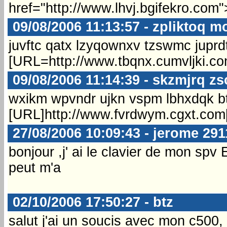
href="http://www.lhvj.bgifekro.com
09/08/2006 11:13:57 - zpliktoq m
juvftc qatx lzyqownxv tzswmc jupr
[URL=http://www.tbqnx.cumvljki.c
09/08/2006 11:14:39 - skzmjrq z
wxikm wpvndr ujkn vspm lbhxdqk btl
[URL]http://www.fvrdwym.cgxt.com
27/08/2006 10:09:43 - jerome 291
bonjour ,j' ai le clavier de mon spv 
peut m'a
02/10/2006 17:50:27 - btz
salut j'ai un soucis avec mon c500, i