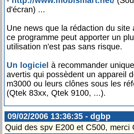
-
http://www.mobismart.net/
(Sour
d'écran) ...
Une news que la rédaction du site a
ce programme peut apporter un plu
utilisation n'est pas sans risque.
Un logiciel
à recommander uniquem
avertis qui possèdent un appareil
m3000 ou leurs clônes sous les ré
(Qtek 83xx, Qtek 9100, ...).
09/02/2006 13:36:35 - dgbp
Quid des spv E200 et C500, merci 