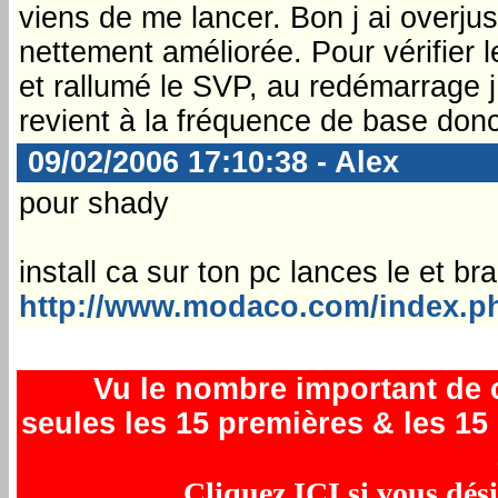
viens de me lancer. Bon j ai overjus
nettement améliorée. Pour vérifier l
et rallumé le SVP, au redémarrage j 
revient à la fréquence de base donc 
09/02/2006 17:10:38 - Alex
pour shady
install ca sur ton pc lances le et br
http://www.modaco.com/index.ph
Vu le nombre important de 
seules les 15 premières & les 15
Cliquez ICI si vous dési