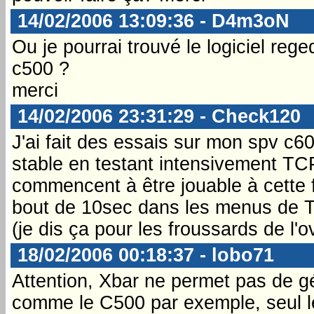
14/02/2006 13:09:36 - D4m3oN
Ou je pourrai trouvé le logiciel reg
c500 ?
merci
14/02/2006 23:31:29 - Check120
J'ai fait des essais sur mon spv c6
stable en testant intensivement 
commencent à être jouable à cette 
bout de 10sec dans les menus de TC
(je dis ça pour les froussards de l'o
18/02/2006 00:18:37 - lobo71
Attention, Xbar ne permet pas de gé
comme le C500 par exemple, seul le