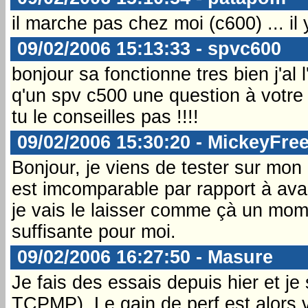
il marche pas chez moi (c600) ... il
09/02/2006 15:13:33 - spvc600
bonjour sa fonctionne tres bien j'al
q'un spv c500 une question à votre
tu le conseilles pas !!!!
09/02/2006 15:30:20 - MickeyFree
Bonjour, je viens de tester sur mon
est imcomparable par rapport à avant
je vais le laisser comme çà un mome
suffisante pour moi.
09/02/2006 16:27:50 - Masure
Je fais des essais depuis hier et j
TCPMP). Le gain de perf est alors 