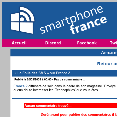
Accueil
Discord
Facebook
Twi
Actuali
Retour a
« La Folie des SMS » sur France 2 ...
Publié le 20/03/2003 à 00:00 - Pas de commentaire ...
France 2
diffusera ce soir, dans le cadre de son magazine "Envoyé 
aucun doute intéresser les 'Technophiles' que vous êtes.
Aucun commentaire trouvé ...
Dorénavant pour publier des commentaires il fa