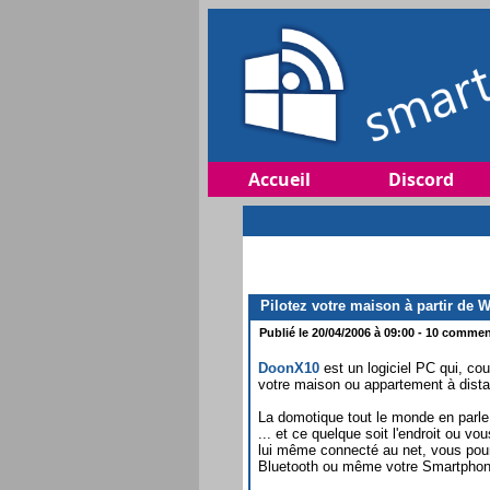
Accueil
Discord
Pilotez votre maison à partir de W
Publié le 20/04/2006 à 09:00 - 10 comment
DoonX10
est un logiciel PC qui, c
votre maison ou appartement à dist
La domotique tout le monde en parle 
... et ce quelque soit l'endroit ou v
lui même connecté au net, vous pour
Bluetooth ou même votre Smartpho