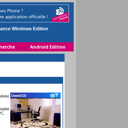
ance Windows Edition
herche
Android Edition
iloter
éalité
PC,