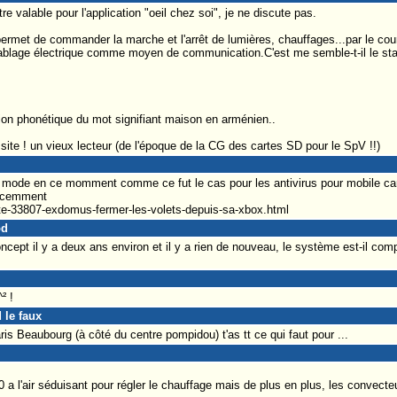
re valable pour l'application "oeil chez soi", je ne discute pas.
permet de commander la marche et l'arrêt de lumières, chauffages...par le cour
 cablage électrique comme moyen de communication.C'est me semble-t-il le st
tion phonétique du mot signifiant maison en arménien..
site ! un vieux lecteur (de l'époque de la CG des cartes SD pour le SpV !!)
la mode en ce momment comme ce fut le cas pour les antivirus pour mobile ca
recemment
ite-33807-exdomus-fermer-les-volets-depuis-sa-xbox.html
od
oncept il y a deux ans environ et il y a rien de nouveau, le système est-il c
² !
 le faux
ris Beaubourg (à côté du centre pompidou) t'as tt ce qui faut pour ...
0 a l'air séduisant pour régler le chauffage mais de plus en plus, les convect