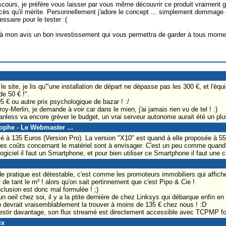
scours, je préfère vous laisser par vous même découvrir ce produit vraiment g
uccès qu'il mérite. Personnellement j'adore le concept ... simplement dommage
ssaire pour le tester :(
 à mon avis un bon investissement qui vous permettra de garder à tous mome
 le site, je lis qu'"une installation de départ ne dépasse pas les 300 €, et l'éq
de 50 € !".
95 € ou autre prix psychologique de bazar ! :/
oy-Merlin, je demande à voir car dans le mien, j'ai jamais rien vu de tel ! :)
fanless va encore gréver le budget, un vrai serveur autonome aurait été un plu
tophe - Le Webmaster ...
posé à 135 Euros (Version Pro). La version "X10" est quand à elle proposée à 5
tres coûts concernant le matériel sont à envisager. C'est un peu comme quand 
ogiciel il faut un Smartphone, et pour bien utiliser ce Smartphone il faut une c
pratique est détestable, c'est comme les promoteurs immobiliers qui affiche
r de tant le m² ! alors qu'on sait pertinnement que c'est Pipo & Cie !
clusion est donc mal formulée ! ;)
oeil chez soi, il y a la ptite dernière de chez Linksys qui débarque enfin en 
n devrait vraisemblablement la trouver à moins de 135 € chez nous ! :D
nvestir davantage, son flux streamé est directement accessible avec TCPMP f
ix