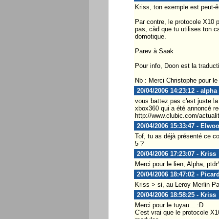
Kriss, ton exemple est peut-êt
Par contre, le protocole X10 
pas, càd que tu utilises ton
domotique.
Parev à Saak
Pour info, Doon est la traduc
Nb : Merci Christophe pour le 
20/04/2006 14:23:12 - alpha
vous battez pas c'est juste 
xbox360 qui a été annoncé 
http://www.clubic.com/actual
20/04/2006 15:33:47 - Elwo
Tof, tu as déjà présenté ce c
5 ?
20/04/2006 17:23:07 - Kriss
Merci pour le lien, Alpha, ptdr^
20/04/2006 18:47:02 - Picard
Kriss > si, au Leroy Merlin Pa
20/04/2006 18:58:25 - Kriss
Merci pour le tuyau... :D
C'est vrai que le protocole X1