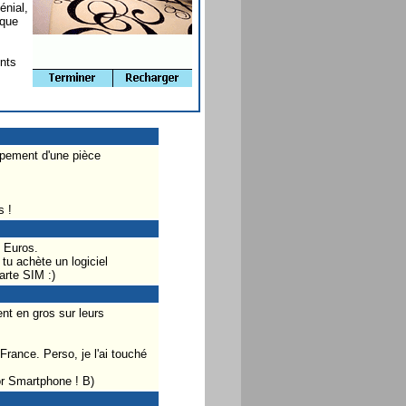
énial,
 que
nts
uipement d'une pièce
s !
5 Euros.
tu achète un logiciel
arte SIM :)
nt en gros sur leurs
France. Perso, je l'ai touché
or Smartphone ! B)