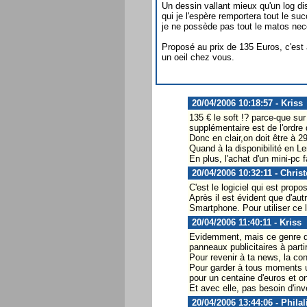
Un dessin vallant mieux qu'un log di
qui je l'espère remportera tout le s
je ne possède pas tout le matos nece
Proposé au prix de 135 Euros, c'est
un oeil chez vous.
20/04/2006 10:18:57 - Kriss
135 € le soft !? parce-que sur
supplémentaire est de l'ordre 
Donc en clair,on doit être à 2
Quand à la disponibilité en Ler
En plus, l'achat d'un mini-pc 
20/04/2006 10:32:11 - Chris
C'est le logiciel qui est pro
Après il est évident que d'au
Smartphone. Pour utiliser ce l
20/04/2006 11:40:11 - Kriss
Evidemment, mais ce genre de 
panneaux publicitaires à parti
Pour revenir à ta news, la con
Pour garder à tous moments un 
pour un centaine d'euros et o
Et avec elle, pas besoin d'i
20/04/2006 13:44:06 - Philal