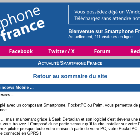
Bienvenue sur Smartphone Fr
Actuellement, 111 visiteurs en ligne
Facebook
Twitter / X
Forum
Rec
Actualité Smartphone France
Retour au sommaire du site
indows Mobile ...
aires ...
ouplé avec un composant Smartphone, PocketPC ou Palm, vous permettra de p
ance.
... mais maintenant grâce à Saak Dertadian et son logiciel c'est devenu une r
ous vous trouvez ! Composé d'une partie serveur qu'il faudra installer sur votre 
rez piloter presque toute votre maison à partir de votre PC, votre PocketPC
ne connecté en GPRS !