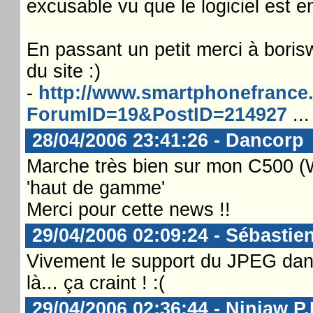
excusable vu que le logiciel est e
En passant un petit merci à boris
du site :)
-
http://www.smartphonefrance
ForumID=19&PostID=214927
...
28/04/2006 23:41:26 - Dancorp
Marche très bien sur mon C500 (
'haut de gamme'
Merci pour cette news !!
29/04/2006 02:09:24 - Sébastie
Vivement le support du JPEG dan
là... ça craint ! :(
29/04/2006 02:36:44 - Ninjaw P.