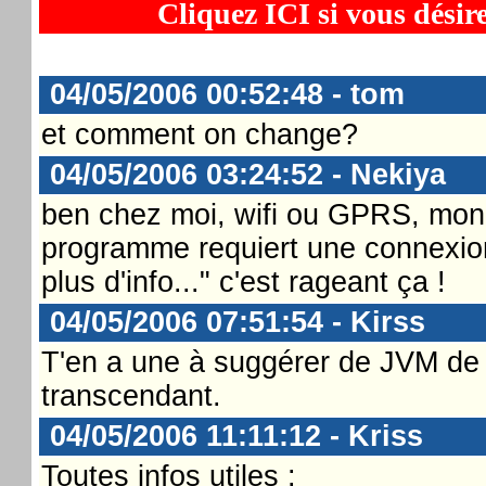
Cliquez ICI si vous désir
04/05/2006 00:52:48 - tom
et comment on change?
04/05/2006 03:24:52 - Nekiya
ben chez moi, wifi ou GPRS, mon
programme requiert une connexio
plus d'info..." c'est rageant ça !
04/05/2006 07:51:54 - Kirss
T'en a une à suggérer de JVM de 
transcendant.
04/05/2006 11:11:12 - Kriss
Toutes infos utiles :