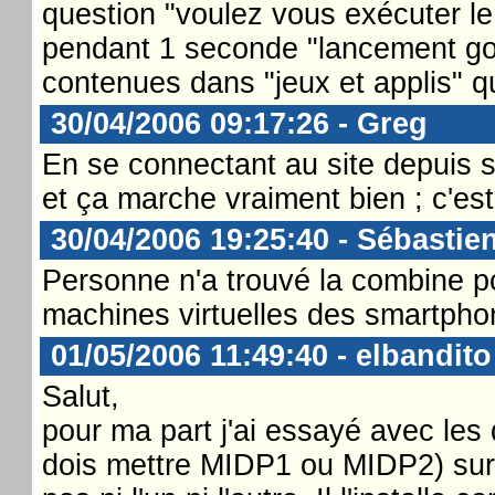
question "voulez vous exécuter leM
pendant 1 seconde "lancement goo
contenues dans "jeux et applis" qui
30/04/2006 09:17:26 - Greg
En se connectant au site depuis s
et ça marche vraiment bien ; c'e
30/04/2006 19:25:40 - Sébastie
Personne n'a trouvé la combine p
machines virtuelles des smartpho
01/05/2006 11:49:40 - elbandito
Salut,
pour ma part j'ai essayé avec les d
dois mettre MIDP1 ou MIDP2) su