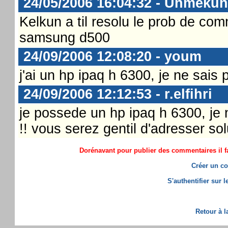
24/05/2006 16:04:32 - Unmekun
Kelkun a til resolu le prob de c
samsung d500
24/09/2006 12:08:20 - youm
j'ai un hp ipaq h 6300, je ne sai
24/09/2006 12:12:53 - r.elfihri
je possede un hp ipaq h 6300, j
!! vous serez gentil d'adresser so
Dorénavant pour publier des commentaires il fa
Créer un co
S'authentifier sur 
Retour à l