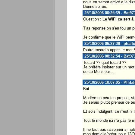
nous en seront arrivé à la di
Bonne soirée.
25/10/2006 00:25:39 - Bat97
Question :
Le WIFI ça sert à
T'as réponse on s'en fou un 
Je confirme que le WiFi perme
25/10/2006 06:27:38 - phall
l'autre tocard a appris le mot 
25/10/2006 08:32:54 - Bat97
Tocard ?? quel tocard ??
Je préfère insister sur un mo
de ce Monsieur....
25/10/2006 10:07:05 - Philal
Bat
Modère un peu tes propos, stp,
Je serais plutôt preneur de tes
Et sois indulgent, ce n'est ni
Tout le monde ici n'a pas le m
Il ne faut pas raisonner simp
mon domicile(prévu pour 12/06