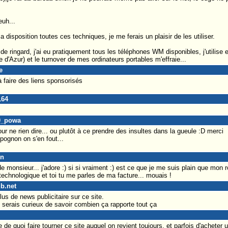
euh...
 disposition toutes ces techniques, je me ferais un plaisir de les utiliser.
 de ringard, j'ai eu pratiquement tous les téléphones WM disponibles, j'utilis
e d'Azur) et le turnover de mes ordinateurs portables m'effraie...
e
à faire des liens sponsorisés
164
00_powa
 pour ne rien dire... ou plutôt à ce prendre des insultes dans la gueule :D merci
pognon on s'en fout...
on
 de monsieur... j'adore :) si si vraiment :) est ce que je me suis plain que mo
 technologique et toi tu me parles de ma facture... mouais !
ub.net
lus de news publicitaire sur ce site.
e serais curieux de savoir combien ça rapporte tout ça
 de quoi faire tourner ce site auquel on revient toujours, et parfois d'acheter u