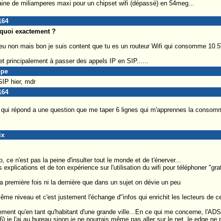
zaine de miliamperes maxi pour un chipset wifi (dépassé) en 54meg...
164
 quoi exactement ?
peu non mais bon je suis content que tu es un routeur Wifi qui consomme 10.
t principalement à passer des appels IP en SIP......
ope
SIP hier, mdr
164
t qui répond a une question que me taper 6 lignes qui m'apprennes la consomm
ix
 ce n'est pas la peine d'insulter tout le monde et de t'énerver...
 explications et de ton expérience sur l'utilisation du wifi pour téléphoner "gr
 la première fois ni la dernière que dans un sujet on dévie un peu
ême niveau et c'est justement l'échange d"infos qui enrichit les lecteurs de ce
lement qu'en tant qu'habitant d'une grande ville...En ce qui me concerne, l'AD
),je l'ai au bureau sinon je ne pourrais même pas aller sur le net, le edge ne