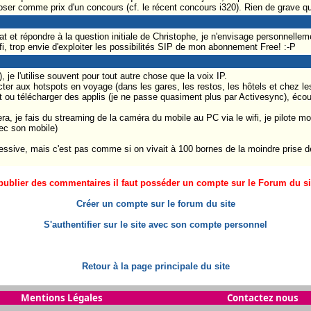
oser comme prix d'un concours (cf. le récent concours i320). Rien de grave qu
bat et répondre à la question initiale de Christophe, je n'envisage personnell
i, trop envie d'exploiter les possibilités SIP de mon abonnement Free! :-P
 je l'utilise souvent pour tout autre chose que la voix IP.
ter aux hotspots en voyage (dans les gares, les restos, les hôtels et chez l
 ou télécharger des applis (je ne passe quasiment plus par Activesync), écou
ra, je fais du streaming de la caméra du mobile au PC via le wifi, je pilote 
ec son mobile)
ssive, mais c'est pas comme si on vivait à 100 bornes de la moindre prise de
ublier des commentaires il faut posséder un compte sur le Forum du site
Créer un compte sur le forum du site
S'authentifier sur le site avec son compte personnel
Retour à la page principale du site
Mentions Légales
Contactez nous