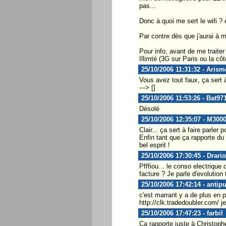
pas...
Donc à quoi me sert le wifi ? 
Par contre dès que j'aurai à ma
Pour info, avant de me traiter
Illimté (3G sur Paris ou la côt
25/10/2006 11:31:32 - Arism
Vous avez tout faux, ça sert 
---> []
25/10/2006 11:53:26 - Bat97
Désolé
25/10/2006 12:35:07 - M30
Clair... ça sert à faire parler
Enfin tant que ça rapporte du 
bel esprit !
25/10/2006 17:30:45 - Drari
Pfffiou... le conso electrique
facture ? Je parle d'evolution
25/10/2006 17:42:14 - antip
c'est marrant y a de plus en p
http://clk.tradedoubler.com/ j
25/10/2006 17:47:23 - farbil
Ca rapporte juste à Christophe