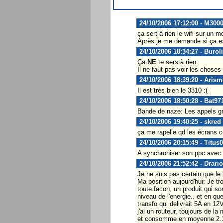
24/10/2006 17:12:00 - M30
ça sert à rien le wifi sur un m
Après je me demande si ça exi
24/10/2006 18:34:27 - Buroli
Ça
NE
te sers à rien.
Il ne faut pas voir les chose
24/10/2006 18:39:20 - Arism
Il est très bien le 3310 :(
24/10/2006 18:50:28 - Bat97
Bande de naze: Les appels gra
24/10/2006 19:40:25 - skred
ça me rapelle qd les écrans co
24/10/2006 20:15:49 - Titus
A synchroniser son ppc avec 
24/10/2006 21:52:42 - Drari
Je ne suis pas certain que le 
Ma position aujourd'hui: Je t
toute facon, un produit qui so
niveau de l'energie.. et en q
transfo qui delivrait 5A en 1
j'ai un routeur, toujours de l
et consomme en moyenne 2.1A