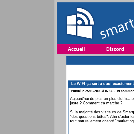
Accueil
Discord
Le WIFI ça sert à quoi exactement
Publié le 25/10/2006 à 07:30 - 19 comment
Aujourd'hui de plus en plus d'utilis
juste ? Comment ça marche ?
Si la majorité des visiteurs de Smar
"des questions bêtes". Afin d'aider l
tout naturellement orienté "marketin