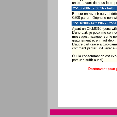
un test avant de nous le prop
25/10/2006 17:50:56 - farbil
Et pour en revenir au vrai dé
C500 par un téléphone non wif
15/11/2006 14:53:06 - TrYde
Ayant un Qtek8310 (donc wifi),
D'une part, je peux me connec
messages, naviguer sur le net
gratuitement et en haut débit.
D'autre part grâce à Coolcame
comment piloter BSPlayer av
Oui la consommation est exce
port usb suffit aussi).
Dorénavant pour p