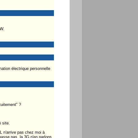
5W.
ation électrique personnelle
atuitement" ?
 site.
SL n'arrive pas chez moi à
 passe pas, la 3G n'en parlons