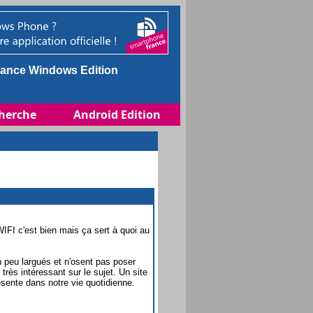
ance Windows Edition
herche
Android Edition
IFI c'est bien mais ça sert à quoi au
n peu largués et n'osent pas poser
 très intéressant sur le sujet. Un site
sente dans notre vie quotidienne.