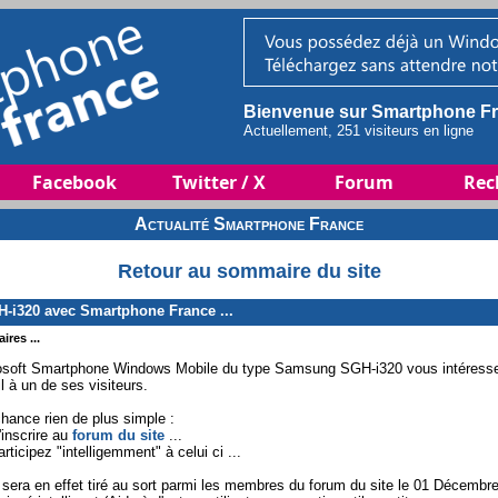
Bienvenue sur Smartphone Fr
Actuellement, 251 visiteurs en ligne
Facebook
Twitter / X
Forum
Rec
Actualité Smartphone France
Retour au sommaire du site
i320 avec Smartphone France ...
ires ...
rosoft Smartphone Windows Mobile du type Samsung SGH-i320 vous intéress
il à un de ses visiteurs.
chance rien de plus simple :
'inscrire au
forum du site
...
rticipez "intelligemment" à celui ci ...
 sera en effet tiré au sort parmi les membres du forum du site le 01 Décembr