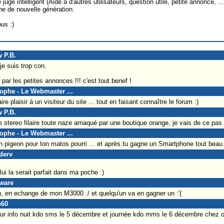
ugé intelligent (Aide à d'autres utilisateurs, question utile, petite annonce, ...
ne de nouvelle génération.
us :)
w P.B.
je suis trop con.
par les petites annonces !!! c'est tout benef !
tophe - Le Webmaster ...
re plaisir à un visiteur du site ... tout en faisant connaître le forum :)
w P.B.
te stereo filaire toute naze arnaqué par une boutique orange, je vais de ce pas
tophe - Le Webmaster ...
n pigeon pour ton matos pourri ... et après tu gagne un Smartphone tout beau t
derv
lui la serait parfait dans ma poche :)
tware
n, en echange de mon M3000 :/ et quelqu'un va en gagner un :'(
p60
r info nuit kdo sms le 5 décembre et journée kdo mms le 6 décembre chez o