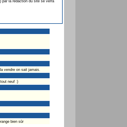
) par la rédaction du site se verra
 la vendre on sait jamais.
out neuf :)
range bien sûr