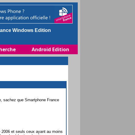
ance Windows Edition
herche
Android Edition
e, sachez que Smartphone France
e 2006 et seuls ceux ayant au moins