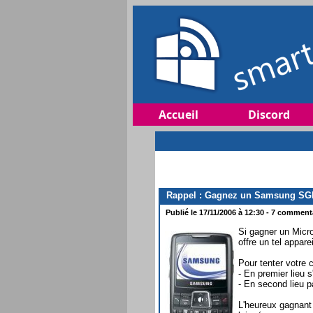
Accueil
Discord
Rappel : Gagnez un Samsung SGH-
Publié le 17/11/2006 à 12:30 - 7 commenta
Si gagner un Mic
offre un tel appare
Pour tenter votre 
- En premier lieu s
- En second lieu pa
L'heureux gagnant