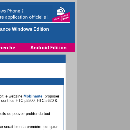
ance Windows Edition
herche
Android Edition
roit le webzine
Mobinaute
, proposer
ue sont les HTC p3300, HTC s620 &
ils de pouvoir profiter du tout
e serait bien la première fois qu'un