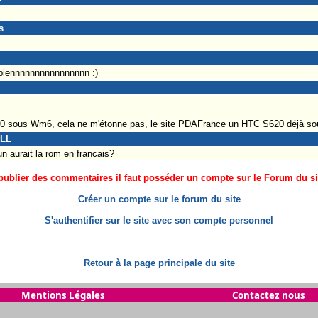
s
 biennnnnnnnnnnnnnnn :)
620 sous Wm6, cela ne m'étonne pas, le site PDAFrance un HTC S620 déjà sou
ILL
n aurait la rom en francais?
ublier des commentaires il faut posséder un compte sur le Forum du site
Créer un compte sur le forum du site
S'authentifier sur le site avec son compte personnel
Retour à la page principale du site
Mentions Légales
Contactez nous