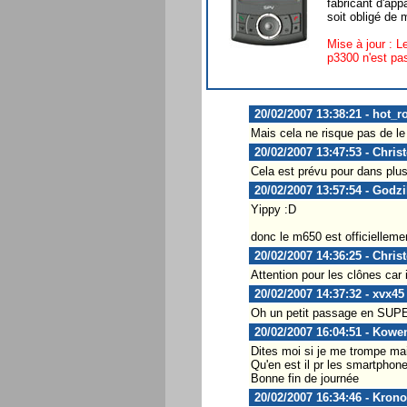
fabricant d'ap
soit obligé de 
Mise à jour : 
p3300 n'est pas
20/02/2007 13:38:21 - hot_r
Mais cela ne risque pas de 
20/02/2007 13:47:53 - Chris
Cela est prévu pour dans plus
20/02/2007 13:57:54 - Godzi
Yippy :D
donc le m650 est officiellemen
20/02/2007 14:36:25 - Chris
Attention pour les clônes car 
20/02/2007 14:37:32 - xvx45
Oh un petit passage en SUPER
20/02/2007 16:04:51 - Kowe
Dites moi si je me trompe ma
Qu'en est il pr les smartphon
Bonne fin de journée
20/02/2007 16:34:46 - Kron