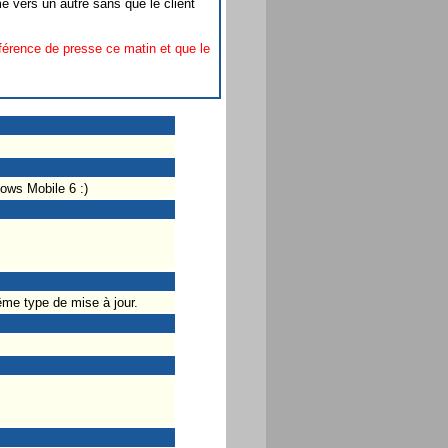
e vers un autre sans que le client
férence de presse ce matin et que le
ows Mobile 6 :)
ême type de mise à jour.