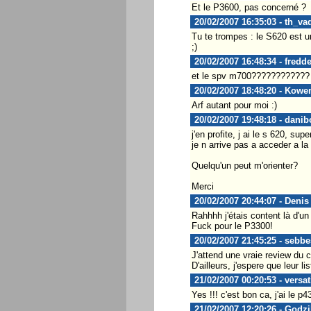
Et le P3600, pas concerné ?
20/02/2007 16:35:03 - th_va
Tu te trompes : le S620 est 
;)
20/02/2007 16:48:34 - fredd
et le spv m700????????????
20/02/2007 18:48:20 - Kowe
Arf autant pour moi :)
20/02/2007 19:48:18 - danib
j'en profite, j ai le s 620, s
je n arrive pas a acceder a la
Quelqu'un peut m'orienter?
Merci
20/02/2007 20:44:07 - Denis
Rahhhh j'étais content là d'un
Fuck pour le P3300!
20/02/2007 21:45:25 - sebbe
J'attend une vraie review du
D'ailleurs, j'espere que leur l
21/02/2007 00:20:53 - versat
Yes !!! c'est bon ca, j'ai le p
21/02/2007 12:20:26 - Godzi