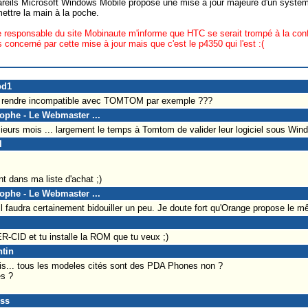
pareils Microsoft Windows Mobile propose une mise à jour majeure d'un systèm
mettre la main à la poche.
Le responsable du site Mobinaute m'informe que HTC se serait trompé à la con
 concerné par cette mise à jour mais que c'est le p4350 qui l'est :(
od1
le rendre incompatible avec TOMTOM par exemple ???
tophe - Le Webmaster ...
ieurs mois ... largement le temps à Tomtom de valider leur logiciel sous Wind
l
t dans ma liste d'achat ;)
tophe - Le Webmaster ...
il faudra certainement bidouiller un peu. Je doute fort qu'Orange propose le m
-CID et tu installe la ROM que tu veux ;)
ntin
is... tous les modeles cités sont des PDA Phones non ?
es ?
oss