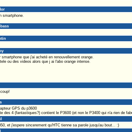
dor
un smartphone.
ebass
ntin
oy
uper smartphone que j'ai acheté en renouvellement orange.
 tele ou des videos alors que j ai l'abo orange intense.
 coup!
s
 capteur GPS du p3600
iste des 4 (fantastiques?) contient le P3600 (et non le P3400 qui n'a rien de fab
il
4350, et j'espere sincerement qu'HTC tienne sa parole jusqu'au bout... :)
l