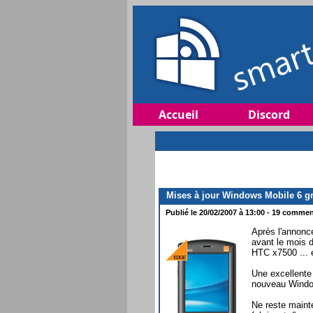
Accueil
Discord
Mises à jour Windows Mobile 6 gra
Publié le 20/02/2007 à 13:00 - 19 comment
Après l'annon
avant le mois 
HTC x7500 ... e
Une excellente 
nouveau Window
Ne reste mainte