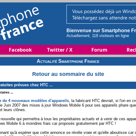
Bienvenue sur Smartphone Fr
Actuellement, 118 visiteurs en ligne
Facebook
Twitter / X
Forum
Rec
Actualité Smartphone France
Retour au sommaire du site
tuites prévues chez HTC ...
aires ...
ce
de 4 nouveaux modèles d'appareils
, la fabricant HTC devrait, si l'on en c
de Juin 2007 des mises à jour Windows Mobile 6 pour ses appareils phare q
t leurs clônes.
nouvelle qui permettra à tous les propriétaires actuels et à venir de ces appare
s Mobile 6 à moindres frais car proposés gratuitement par HTC !
nant qu'à espérer que cette annonce se révèle vraie et qu'elle aboutisse car c