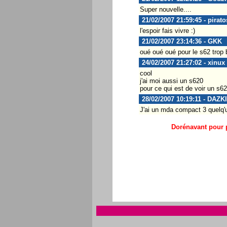
Super nouvelle....
21/02/2007 21:59:45 - pirato
l'espoir fais vivre :)
21/02/2007 23:14:36 - GKK
oué oué oué pour le s62 trop
24/02/2007 21:27:02 - xinux
cool
j'ai moi aussi un s620
pour ce qui est de voir un s
28/02/2007 10:19:11 - DAZK
J'ai un mda compact 3 quelq'u
Dorénavant pour p