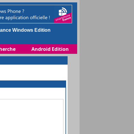
ance Windows Edition
herche
Android Edition