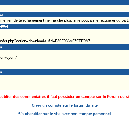
ti
der le lien de telechargement ne marche plus, si je pouvais le recuperer qq part
e4064
ransfer.php?action=download&ufid=F36F936A57CFF9A7
ca
l'envoyer ?
ca
ublier des commentaires il faut posséder un compte sur le Forum du site
Créer un compte sur le forum du site
S'authentifier sur le site avec son compte personnel