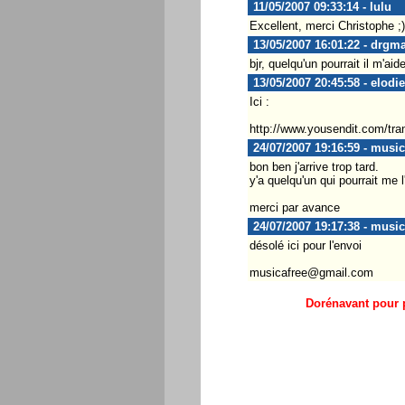
11/05/2007 09:33:14 - lulu
Excellent, merci Christophe ;)
13/05/2007 16:01:22 - drgma
bjr, quelqu'un pourrait il m'ai
13/05/2007 20:45:58 - elodi
Ici :
http://www.yousendit.com/t
24/07/2007 19:16:59 - musi
bon ben j'arrive trop tard.
y'a quelqu'un qui pourrait me 
merci par avance
24/07/2007 19:17:38 - musi
désolé ici pour l'envoi
musicafree@gmail.com
Dorénavant pour p