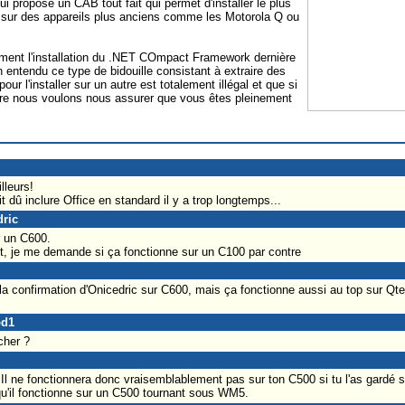
ui propose un CAB tout fait qui permet d'installer le plus
sur des appareils plus anciens comme les Motorola Q ou
tement l'installation du .NET COmpact Framework dernière
n entendu ce type de bidouille consistant à extraire des
our l'installer sur un autre est totalement illégal et que si
ire nous voulons nous assurer que vous êtes pleinement
lleurs!
t dû inclure Office en standard il y a trop longtemps...
dric
r un C600.
et, je me demande si ça fonctionne sur un C100 par contre
la confirmation d'Onicedric sur C600, mais ça fonctionne aussi au top sur Qtek
od1
cher ?
l ne fonctionnera donc vraisemblablement pas sur ton C500 si tu l'as gard
qu'il fonctionne sur un C500 tournant sous WM5.