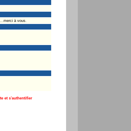
....merci à vous.
 et s'authentifier