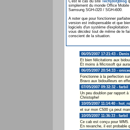
C'est le cas du site
Tech[dot]Blog
q
simplement du monde Office Mobile 
Samsung SGH-i320 / SGH-i600.
A noter que pour fonctionner parfai
version est indispensable et que bie
logiciels d'un système d'exploitation p
vous décidez tout de même de le fa
conscient de la situation.
06/05/2007 17:21:43 - Denis
Et bien félicitations aux bidoui
Et moins à Microsoft qui aurai
06/05/2007 20:54:33 - onice
Fonctionne à la perfection su
Bravo aux bidouilleurs en eff
07/05/2007 09:32:32 - farbil
Un peu doublon par rapport à 
Christophe!
10/05/2007 11:14:40 - hot_r
et sur mon C500 ça peut mar
10/05/2007 11:36:33 - farbil
Ce cab est conçu pour WM5. I
En revanche, il est probable 