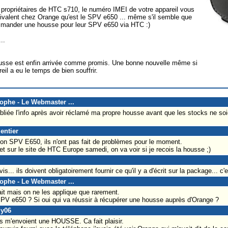
 propriétaires de HTC s710, le numéro IMEI de votre appareil vous
ivalent chez Orange qu'est le SPV e650 ... même s'il semble que
mmander une housse pour leur SPV e650 via HTC :)
..
housse est enfin arrivée comme promis. Une bonne nouvelle même si
eil a eu le temps de bien souffrir.
tophe - Le Webmaster ...
 publiée l'info après avoir réclamé ma propre housse avant que les stocks ne s
entier
mon SPV E650, ils n'ont pas fait de problèmes pour le moment.
net sur le site de HTC Europe samedi, on va voir si je recois la housse ;)
.. ils doivent obligatoirement fournir ce qu'il y a d'écrit sur la package... c'est
tophe - Le Webmaster ...
ait mais on ne les applique que rarement.
PV e650 ? Si oui qui va réussir à récupérer une housse auprès d'Orange ?
dy06
ils m'envoient une HOUSSE. Ca fait plaisir.