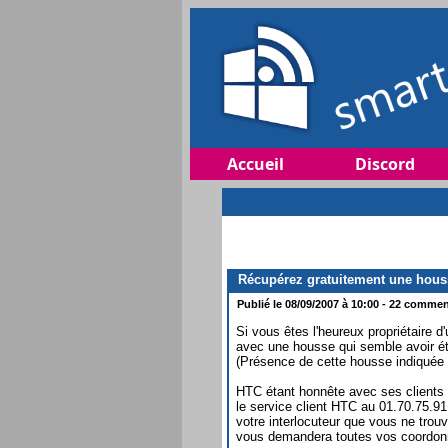
Accueil
Discord
Récupérez gratuitement une houss
Publié le 08/09/2007 à 10:00 - 22 comment
Si vous êtes l'heureux propriétaire 
avec une housse qui semble avoir été
(Présence de cette housse indiquée d
HTC étant honnête avec ses clients s
le service client HTC au 01.70.75.91.
votre interlocuteur que vous ne trou
vous demandera toutes vos coordonn