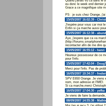
Quand j'avais vu ca dans le bo
eu donc le week end dernier j
Grace a ce magnifique site m
PS : je suis chez Orange, j'ai
15/05/2007 16:02:39 - Chris
J'espère pour vous car moi le 
Enfin si ça marche aussi pour
15/05/2007 16:12:38 - abun
Aye, j'espere que ca va march
(http://forums.smartphonefra
recontacter afin de me dire q
15/05/2007 16:55:12 - henri
Heureux possesseur de ce mob
pour l'info.
15/05/2007 17:42:04 - Doug
Merci pour l'info. Pas de pr
16/05/2007 10:34:37 - freder
SPV E650 Orange. Je viens e f
nom, mon adresse et l'IMEI.
Si ca marche,merci Christoph
16/05/2007 17:04:30 - yefka
Je viens de faire la demande
08/09/2007 14:55:38 - Math
Moi j'en ai reçu 3, j'ai util