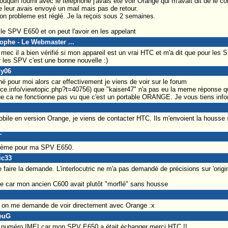
uquin fourni avec le téléphone j'avais été voir Orange qui m'avait dit de le co
e leur avais envoyé un mail mais pas de retour.
on probleme est réglé. Je la reçois sous 2 semaines.
 le SPV E650 et on peut l'avoir en les appelant
tophe - Le Webmaster ...
mec il a bien vérifié si mon appareil est un vrai HTC et m'a dit que pour les S
 les SPV c'est une bonne nouvelle :)
dy06
é pour moi alors car effectivement je viens de voir sur le forum
nce.info/viewtopic.php?t=40756) que "kaiser47" n'a pas eu la meme réponse 
ue ca ne fonctionne pas vu que c'est un portable ORANGE. Je vous tiens info
ile en version Orange, je viens de contacter HTC. Ils m'envoient la housse 
T
oblème pour ma SPV E650.
ic33
aire la demande. L'interlocutric ne m'a pas demandé de précisions sur 'origin 
e car mon ancien C600 avait plutôt "morflé" sans housse
, on me demande de voir directement avec Orange :x
ieuG
isé 2 numéro IMEI car mon SPV E650 a était échanger merci HTC !!