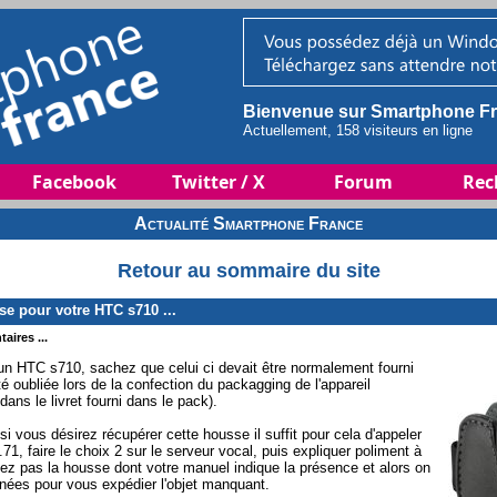
Bienvenue sur Smartphone Fr
Actuellement, 158 visiteurs en ligne
Facebook
Twitter / X
Forum
Rec
Actualité Smartphone France
Retour au sommaire du site
e pour votre HTC s710 ...
aires ...
d'un HTC s710, sachez que celui ci devait être normalement fourni
 oubliée lors de la confection du packagging de l'appareil
ans le livret fourni dans le pack).
i vous désirez récupérer cette housse il suffit pour cela d'appeler
71, faire le choix 2 sur le serveur vocal, puis expliquer poliment à
vez pas la housse dont votre manuel indique la présence et alors on
ées pour vous expédier l'objet manquant.