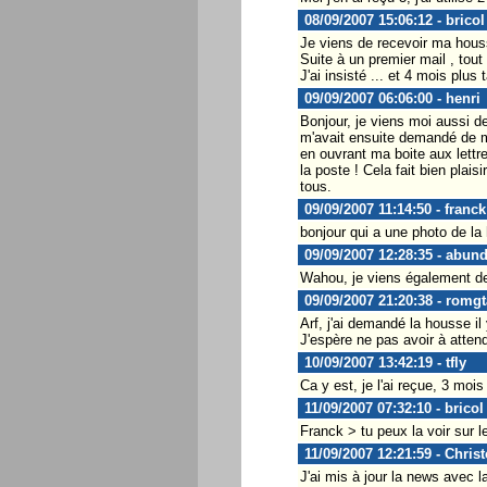
08/09/2007 15:06:12 - bricol
Je viens de recevoir ma housse
Suite à un premier mail , tou
J'ai insisté ... et 4 mois plus
09/09/2007 06:06:00 - henri
Bonjour, je viens moi aussi 
m'avait ensuite demandé de m
en ouvrant ma boite aux lettr
la poste ! Cela fait bien plai
tous.
09/09/2007 11:14:50 - franck
bonjour qui a une photo de la h
09/09/2007 12:28:35 - abun
Wahou, je viens également de r
09/09/2007 21:20:38 - romgt
Arf, j'ai demandé la housse il 
J'espère ne pas avoir à attend
10/09/2007 13:42:19 - tfly
Ca y est, je l'ai reçue, 3 mois 
11/09/2007 07:32:10 - bricol
Franck > tu peux la voir sur 
11/09/2007 12:21:59 - Chris
J'ai mis à jour la news avec la