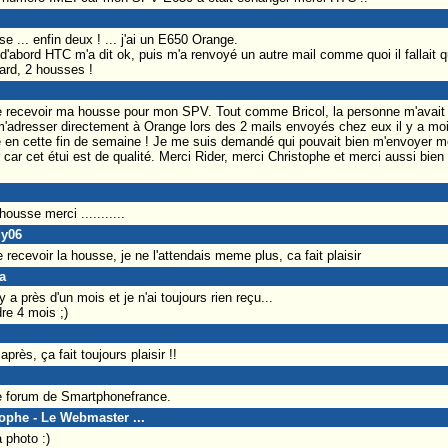
 ... enfin deux ! ... j'ai un E650 Orange.
t d'abord HTC m'a dit ok, puis m'a renvoyé un autre mail comme quoi il fallait
 tard, 2 housses !
de recevoir ma housse pour mon SPV. Tout comme Bricol, la personne m'avait 
'adresser directement à Orange lors des 2 mails envoyés chez eux il y a moi
e en cette fin de semaine ! Je me suis demandé qui pouvait bien m'envoyer m
sir car cet étui est de qualité. Merci Rider, merci Christophe et merci aussi b
ousse merci ...........
dy06
ecevoir la housse, je ne l'attendais meme plus, ca fait plaisir
a
y a près d'un mois et je n'ai toujours rien reçu...
re 4 mois ;)
après, ça fait toujours plaisir !!
le forum de Smartphonefrance.
tophe - Le Webmaster ...
 photo :)