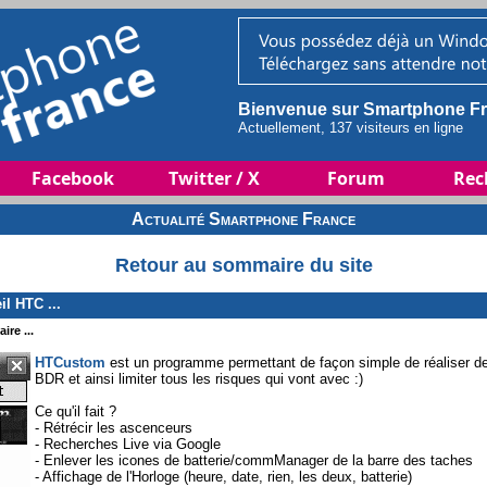
Bienvenue sur Smartphone Fr
Actuellement, 137 visiteurs en ligne
Facebook
Twitter / X
Forum
Rec
Actualité Smartphone France
Retour au sommaire du site
l HTC ...
ire ...
HTCustom
est un programme permettant de façon simple de réaliser d
BDR et ainsi limiter tous les risques qui vont avec :)
Ce qu'il fait ?
- Rétrécir les ascenceurs
- Recherches Live via Google
- Enlever les icones de batterie/commManager de la barre des taches
- Affichage de l'Horloge (heure, date, rien, les deux, batterie)