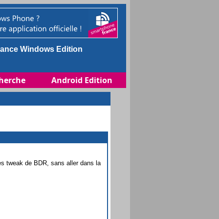
ance Windows Edition
herche
Android Edition
es tweak de BDR, sans aller dans la