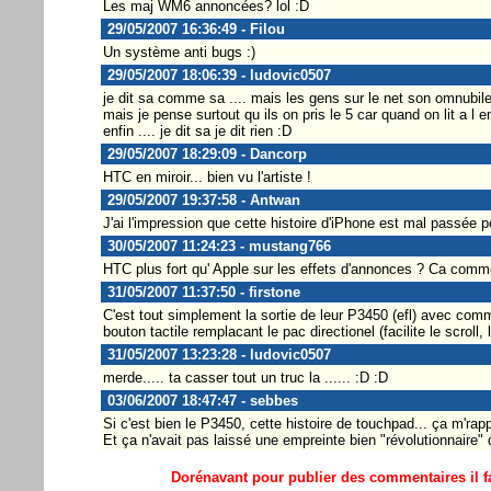
Les maj WM6 annoncées? lol :D
29/05/2007 16:36:49 - Filou
Un système anti bugs :)
29/05/2007 18:06:39 - ludovic0507
je dit sa comme sa .... mais les gens sur le net son omnubile
mais je pense surtout qu ils on pris le 5 car quand on lit a l
enfin .... je dit sa je dit rien :D
29/05/2007 18:29:09 - Dancorp
HTC en miroir... bien vu l'artiste !
29/05/2007 19:37:58 - Antwan
J'ai l'impression que cette histoire d'iPhone est mal passée
30/05/2007 11:24:23 - mustang766
HTC plus fort qu' Apple sur les effets d'annonces ? Ca comme
31/05/2007 11:37:50 - firstone
C'est tout simplement la sortie de leur P3450 (efl) avec comm
bouton tactile remplacant le pac directionel (facilite le scroll, l
31/05/2007 13:23:28 - ludovic0507
merde..... ta casser tout un truc la ...... :D :D
03/06/2007 18:47:47 - sebbes
Si c'est bien le P3450, cette histoire de touchpad... ça m'ra
Et ça n'avait pas laissé une empreinte bien "révolutionnaire" 
Dorénavant pour publier des commentaires il fa