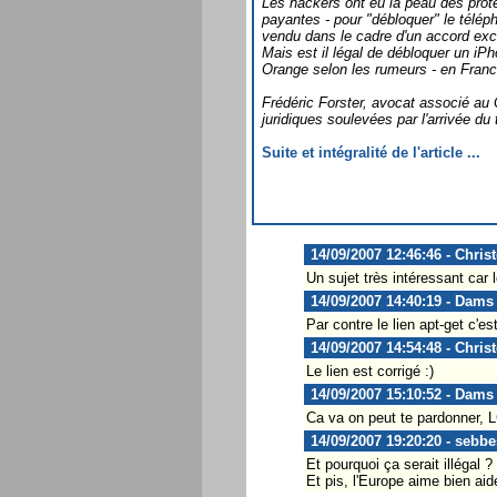
Les hackers ont eu la peau des prote
payantes - pour "débloquer" le téléph
vendu dans le cadre d'un accord exc
Mais est il légal de débloquer un iPho
Orange selon les rumeurs - en Fran
Frédéric Forster, avocat associé au
juridiques soulevées par l'arrivée du
Suite et intégralité de l'article ...
14/09/2007 12:46:46 - Chris
Un sujet très intéressant car 
14/09/2007 14:40:19 - Dams
Par contre le lien apt-get c'est 
14/09/2007 14:54:48 - Chris
Le lien est corrigé :)
14/09/2007 15:10:52 - Dams
Ca va on peut te pardonner, L
14/09/2007 19:20:20 - sebbe
Et pourquoi ça serait illégal 
Et pis, l'Europe aime bien aid