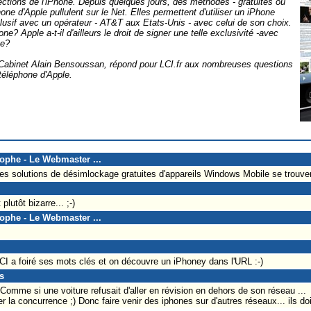
ctions de l'iPhone. Depuis quelques jours, des méthodes - gratuites ou
one d'Apple pullulent sur le Net. Elles permettent d'utiliser un iPhone
lusif avec un opérateur - AT&T aux Etats-Unis - avec celui de son choix.
ne? Apple a-t-il d'ailleurs le droit de signer une telle exclusivité -avec
ce?
 Cabinet Alain Bensoussan, répond pour LCI.fr aux nombreuses questions
 téléphone d'Apple.
tophe - Le Webmaster ...
les solutions de désimlockage gratuites d'appareils Windows Mobile se trouvent
plutôt bizarre... ;-)
tophe - Le Webmaster ...
CI a foiré ses mots clés et on découvre un iPhoney dans l'URL :-)
s
? Comme si une voiture refusait d'aller en révision en dehors de son réseau ...
er la concurrence ;) Donc faire venir des iphones sur d'autres réseaux... ils do