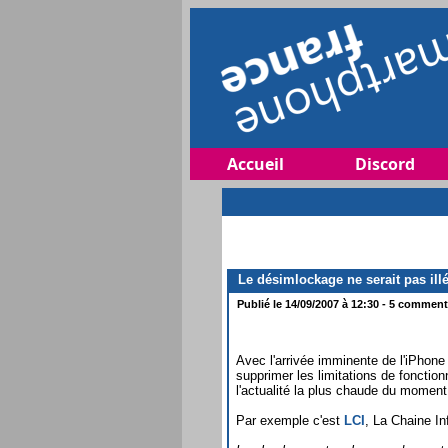
Accueil
Discord
Le désimlockage ne serait pas illé
Publié le 14/09/2007 à 12:30 - 5 commenta
Avec l'arrivée imminente de l'iPhone
supprimer les limitations de fonctio
l'actualité la plus chaude du momen
Par exemple c'est
LCI
, La Chaine In