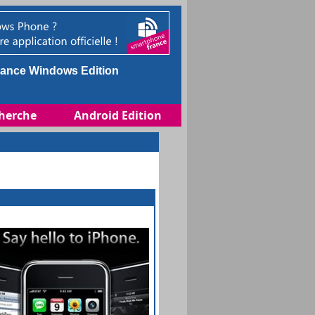
ance Windows Edition
herche
Android Edition