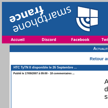
Accueil
Discord
Facebook
Twi
Actuali
Retour a
HTC TyTN II disponible le 26 Septembre ...
Publié le 17/09/2007 à 09:00 - 18 commentaires ...
A
d
s