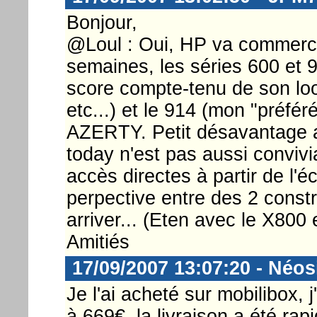
Bonjour,
@Loul : Oui, HP va commerci
semaines, les séries 600 et 9
score compte-tenu de son lo
etc...) et le 914 (mon "préfér
AZERTY. Petit désavantage ap
today n'est pas aussi conviv
accès directes à partir de l'
perpective entre des 2 constr
arriver... (Eten avec le X800 
Amitiés
17/09/2007 13:07:20 - Néos
Je l'ai acheté sur mobilibox, j
à 669€, la livraison a été rapi