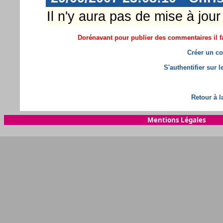
Il n'y aura pas de mise à jou
Dorénavant pour publier des commentaires il fa
Créer un co
S'authentifier sur 
Retour à l
Mentions Légales