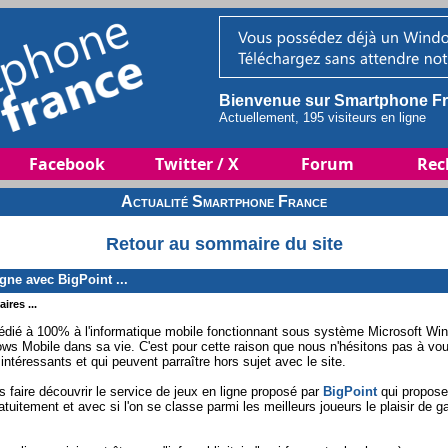
Bienvenue sur Smartphone Fr
Actuellement, 195 visiteurs en ligne
Facebook
Twitter / X
Forum
Rec
Actualité Smartphone France
Retour au sommaire du site
gne avec BigPoint ...
ires ...
dié à 100% à l'informatique mobile fonctionnant sous système Microsoft Wind
dows Mobile dans sa vie. C'est pour cette raison que nous n'hésitons pas à v
ntéressants et qui peuvent parraître hors sujet avec le site.
 faire découvrir le service de jeux en ligne proposé par
BigPoint
qui propose 
atuitement et avec si l'on se classe parmi les meilleurs joueurs le plaisir de g