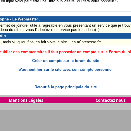
 ligne voici peut être une "info publicitaire" qui fera votre bonheur :)
tophe - Le Webmaster ...
met de joindre l'utile à l'agréable en vous présentant un service que je trou
adeau du site si vous l'adoptez (Le service pas le cadeau) :)
ntin
mais vu qu'au final ca fait vivre le site... ca m'interesse ^^
ublier des commentaires il faut posséder un compte sur le Forum du site
Créer un compte sur le forum du site
S'authentifier sur le site avec son compte personnel
Retour à la page principale du site
Mentions Légales
Contactez nous