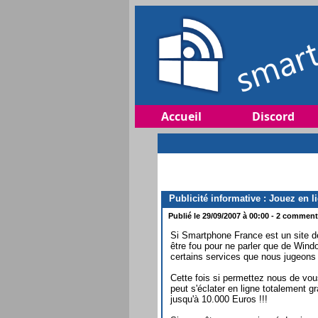
Accueil
Discord
Publicité informative : Jouez en li
Publié le 29/09/2007 à 00:00 - 2 commenta
Si Smartphone France est un site dé
être fou pour ne parler que de Win
certains services que nous jugeons i
Cette fois si permettez nous de vous
peut s'éclater en ligne totalement gr
jusqu'à 10.000 Euros !!!