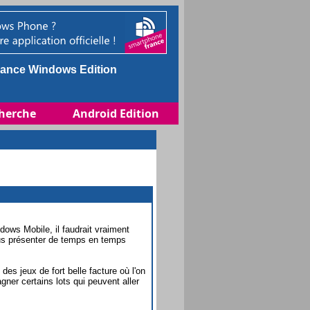
ance Windows Edition
herche
Android Edition
ows Mobile, il faudrait vraiment
ous présenter de temps en temps
des jeux de fort belle facture où l'on
agner certains lots qui peuvent aller