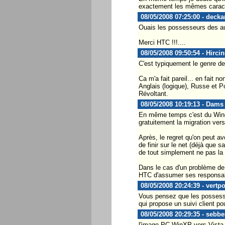
exactement les mêmes caracté
08/05/2008 07:25:00 - decka
Ouais les possesseurs des au
Merci HTC !!!....
08/05/2008 09:50:54 - Hircin
C'est typiquement le genre de 
Ca m'a fait pareil... en fait
Anglais (logique), Russe et Po
Révoltant.
08/05/2008 10:19:13 - Dams
En même temps c'est du Windo
gratuitement la migration vers
Après, le regret qu'on peut a
de finir sur le net (déjà que s
de tout simplement ne pas la s
Dans le cas d'un problème de le
HTC d'assumer ses responsabili
08/05/2008 20:24:39 - vertp
Vous pensez que les possess
qui propose un suivi client po
08/05/2008 20:29:35 - sebbe
l'image PC WinXP vers Vista n