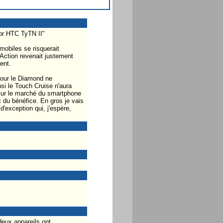
or HTC TyTN II"
obiles se risquerait
 Action revenait justement
ent.
jour le Diamond ne
si le Touch Cruise n'aura
 sur le marché du smartphone
t du bénéfice. En gros je vais
'exception qui, j'espère,
deux appareils ont