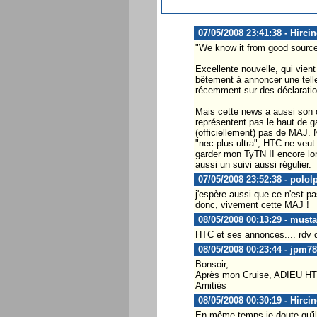
07/05/2008 23:41:38 - Hircin
"We know it from good source
Excellente nouvelle, qui vie
bêtement à annoncer une telle
récemment sur des déclaration
Mais cette news a aussi son c
représentent pas le haut de g
(officiellement) pas de MAJ. 
"nec-plus-ultra", HTC ne veut
garder mon TyTN II encore lon
aussi un suivi aussi régulier.
07/05/2008 23:52:38 - polol
j'espère aussi que ce n'est pa
donc, vivement cette MAJ !
08/05/2008 00:13:29 - must
HTC et ses annonces.... rdv 
08/05/2008 00:23:44 - jpm78
Bonsoir,
Après mon Cruise, ADIEU HTC e
Amitiés
08/05/2008 00:30:19 - Hircin
En même temps je doute qu'il 