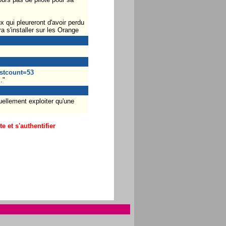
x qui pleureront d'avoir perdu
 s'installer sur les Orange
stcount=53
."
uellement exploiter qu'une
 et s'authentifier