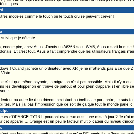
ristiques...
rd
tres modêles comme le touch ou le touch cruise peuvent crever !
e
suivi que je déteste.
 non, encore pire, chez Asus. J'avais un A636N sous WM5, Asus a sorti la mise
lonais. Et c'est tout, Asus a fait comprendre que les utilisateurs français n'a
ws ! Quand j'achète un ordinateur avec XP, je ne m'attends pas à ce que 2
 Vista.
voir c'est que même payante, la migration n'est pas possible. Mais il n'y a 
ans les développer on en trouve de partout et pour plein d'appareils) en libre s
ortir.
nteur ou autre lié à un drivers inexistant ou inefficace par contre, je suis tou
tés. Mais j'ai pas l'impression que ce soit de ça que tout le monde parle ici 
oulpe
eurs d'ORANGE TYTN II pourront avoir eux aussi une mise à jour ? Je n'ai 
ur cet appareil ... Orange est un peu le facteur multiplicateur du niveau d'inc
s
'est pas honnete, ce serait plutot de dire qu'un PC vendu il y a 2ans n'a touj