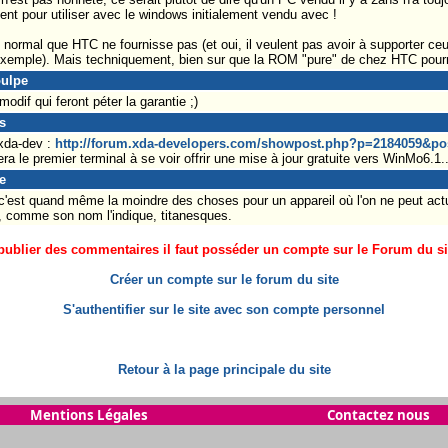
nt pour utiliser avec le windows initialement vendu avec !
 normal que HTC ne fournisse pas (et oui, il veulent pas avoir à supporter ceu
exemple). Mais techniquement, bien sur que la ROM "pure" de chez HTC pourra
oulpe
odif qui feront péter la garantie ;)
s
 xda-dev :
http://forum.xda-developers.com/showpost.php?p=2184059&po
 sera le premier terminal à se voir offrir une mise à jour gratuite vers WinMo6.1..
e
 c'est quand même la moindre des choses pour un appareil où l'on ne peut act
s, comme son nom l'indique, titanesques.
ublier des commentaires il faut posséder un compte sur le Forum du site
Créer un compte sur le forum du site
S'authentifier sur le site avec son compte personnel
Retour à la page principale du site
Mentions Légales
Contactez nous