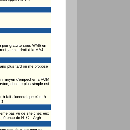
 à jour gratuite sous WM6 en
uront jamais droit à la MAJ.
 ans plus tard on me propose
aucun moyen d'empêcher la ROM
ervice, donc le plus simple est
t à fait d'accord que c'est à
;)
même pas vu de site chez eux
ompétence de HTC... Argh...
ours pas de pilote pour sa