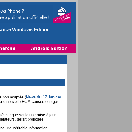
ance Windows Edition
herche
Android Edition
s non adaptés (
News du 17 Janvier
une nouvelle ROM censée corriger
précise que seule une mise à jour
érateurs, serait proposée !
ne une véritable information.