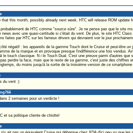
e
 that this month, possibly already next week, HTC will release ROM update f
nt probablement de HTC comme "source sûre". Je ne pense pas que le site msm
 news avec une quasi-certitude si c'était du vent. De plus, le site HTC Class
s faites par HTC sur les fameux drivers qui devraient voir le jour prochainem
ôté négatif : les appareils de la gamme Touch dont le Cruise et peut-être un 
amme de la marque et en provoque presque l'indifférence une fois vendus. Ain
Ni le touch classique. N i le Touch Dual. C'est une preuve parmi d'autres que
 pas perdre la face, mais que le reste de sa gamme, c'est juste des chiffres e
gtemps, du moins jusqu'à la sortie de la troisième version de ce smartphone d
p
s du vent :)
ang766
dans 2 semaines pour un verdicte !
t sa politique cliente de chiotte!
e
n'y ait pas un équivalent Cruise qui débarque chez XDA d'ici peu vu que les 