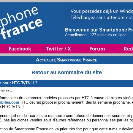
Bienvenue sur Smartphone Fr
Actuellement, 127 visiteurs en ligne
Facebook
Twitter / X
Forum
Rec
Actualité Smartphone France
Retour au sommaire du site
 pour HTC TyTN II ?
aires ...
erformances de nombreux modèles proposés par HTC à cause de pilotes vidéo
biles.com
HTC devrait proposer prochainement, dès la semaine prochaine, 
pe HTC TyTN II.
dence qu'il se doit car le site msmobile.com refuse de donner ses sources et 
 pas les clones vendus sous d'autres références ou personnalisés par les op
ction de Smartphone France on va prier très fort pour que cette rumeur devien