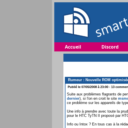
Accueil
Discord
Rumeur : Nouvelle ROM optimisée
Publié le 07/05/2008 à 23:00 - 13 comment
Suite aux problèmes flagrants de p
dernier
), si l'on en croit le site
msmo
ce problème sur les appareils de ty
Une info à prendre avec toute la pru
pour le HTC TyTN II proposé par HTC,
Info ou Intox ? En tous cas à la réda