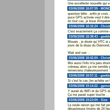
Une excellente nouvelle qui 
03/06/2008 18:07:59 - MON
question bête...enfin je crois..
puce GPS activée veut il dire 
en tout cas, je boue d'impati
03/06/2008 18:32:24 - Chris
C'est exactement ça comme ce
03/06/2008 18:38:43 - geekb
Mouais , je doute qu' HTC ai 
jours de la dispo du Diamond,
Wait and see ...
03/06/2008 18:42:04 - Chris
Moi aussi l'info m'a paru éto
créneau alors ça me semble pl
remerciera chaleureusement :
03/06/2008 18:57:11 - geekb
Si c'est le cas j'en achète un
03/06/2008 19:14:22 - gpmo
Y aurait du WiFi et du GPS dan
Ça me parait super louche ...
03/06/2008 19:23:04 - Sixe
La seule raison qui me fait p
désastreuse (moins de 24 heu