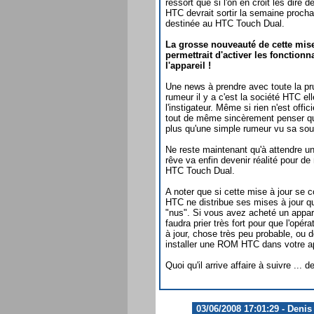
ressort que si l'on en croit les dire 
HTC devrait sortir la semaine procha
destinée au HTC Touch Dual.
La grosse nouveauté de cette mise 
permettrait d'activer les fonctionn
l'appareil !
Une news à prendre avec toute la pru
rumeur il y a c'est la société HTC el
l'instigateur. Même si rien n'est offi
tout de même sincèrement penser que
plus qu'une simple rumeur vu sa sou
Ne reste maintenant qu'à attendre un 
rêve va enfin devenir réalité pour d
HTC Touch Dual.
A noter que si cette mise à jour se
HTC ne distribue ses mises à jour qu
"nus". Si vous avez acheté un appare
faudra prier très fort pour que l'op
à jour, chose très peu probable, ou d
installer une ROM HTC dans votre ap
Quoi qu'il arrive affaire à suivre ... de
03/06/2008 17:01:29 - Denis