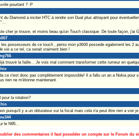
rile pourtant ? :P
nt du Diamond a inciter HTC à rendre son Dual plus attrayant pour éventuellem
"...
ste cher je trouve, et moins beau qu'un Touch classique. De toute façon, j'ai
e007
r les possesseurs de ce touch , perso mon p3600 possede egalement les 2 au
 vie a ce tel, ca serait vraiment bien !
ang766
jà trouvé la faille... Je vois mal comment transformer cette rumeur en quelqu
chio
da ce n'est donc pas complètement impossible! Il a fallu un an a Nokia pour so
lus rien ne m'étonne maintenant.
 pour la rotation?
chio
on puisqu'il y a un obturateur sur la focal mais cela n'a peut être rien a voir j
une344
r le N95...
ublier des commentaires il faut posséder un compte sur le Forum du site