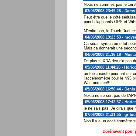
Nous ne sommes pas le 1er Av
03/06/2008 23:49:28 - Dams
Peut être que le côté séduisa
panel d'appareils GPS et WiFi
M'enfin bon, le Touch Dual re
04/06/2008 19:23:53 - moys
Ca serait sympa en effet pou
Mais ca donnerait une seconde
04/06/2008 21:16:18 - Must
De plus si XDA dev n'a pas dé
05/06/2008 11:44:26 - Horic
un topic existe pourtant sur x
l'accéléromètre pour le N95 p
Wait and see!!!!
05/06/2008 16:50:44 - Denis
Nokia ne se sert pas de l'APN
05/06/2008 17:42:37 - Horic
je ne sais pas! Je dirais que n
07/06/2008 21:31:55 - grito
Non il y a un accéléromètre su
Dorénavant pour p