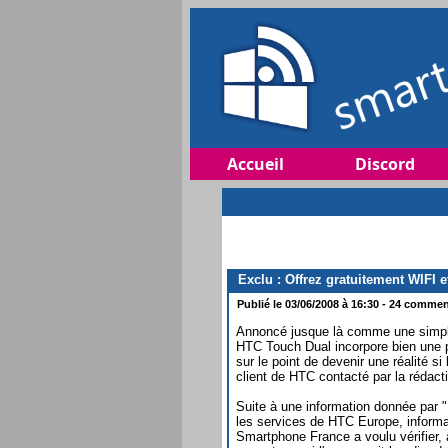
Accueil
Discord
Exclu : Offrez gratuitement WIFI 
Publié le 03/06/2008 à 16:30 - 24 comment
Annoncé jusque là comme une simple
HTC Touch Dual incorpore bien une 
sur le point de devenir une réalité si 
client de HTC contacté par la rédac
Suite à une information donnée par 
les services de HTC Europe, informa
Smartphone France a voulu vérifier, 