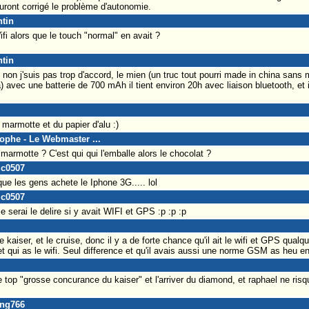
 auront corrigé le problème d'autonomie.
ntin
fi alors que le touch "normal" en avait ?
ntin
 non j'suis pas trop d'accord, le mien (un truc tout pourri made in china sans
vec une batterie de 700 mAh il tient environ 20h avec liaison bluetooth, et il
 marmotte et du papier d'alu :)
tophe - Le Webmaster ...
marmotte ? C'est qui qui l'emballe alors le chocolat ?
ic0507
 que les gens achete le Iphone 3G..... lol
ic0507
e serai le delire si y avait WIFI et GPS :p :p :p
 kaiser, et le cruise, donc il y a de forte chance qu'il ait le wifi et GPS qual
et qui as le wifi. Seul difference et qu'il avais aussi une norme GSM as heu en
le top "grosse concurance du kaiser" et l'arriver du diamond, et raphael ne risq
ang766