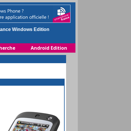
ance Windows Edition
herche
Android Edition