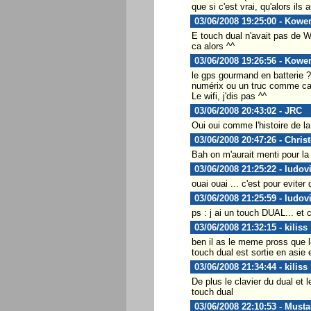
que si c'est vrai, qu'alors ils
03/06/2008 19:25:00 - Kowe
E touch dual n'avait pas de Wi
ca alors ^^
03/06/2008 19:26:56 - Kowe
le gps gourmand en batterie ?
numérix ou un truc comme ca) a
Le wifi, j'dis pas ^^
03/06/2008 20:43:02 - JRC
Oui oui comme l'histoire de la
03/06/2008 20:47:26 - Chris
Bah on m'aurait menti pour la 
03/06/2008 21:25:22 - ludov
ouai ouai ... c'est pour eviter
03/06/2008 21:25:59 - ludov
ps : j ai un touch DUAL... et c
03/06/2008 21:32:15 - kiliss
ben il as le meme pross que le
touch dual est sortie en asie 
03/06/2008 21:34:44 - kiliss
De plus le clavier du dual et 
touch dual
03/06/2008 22:10:53 - Must