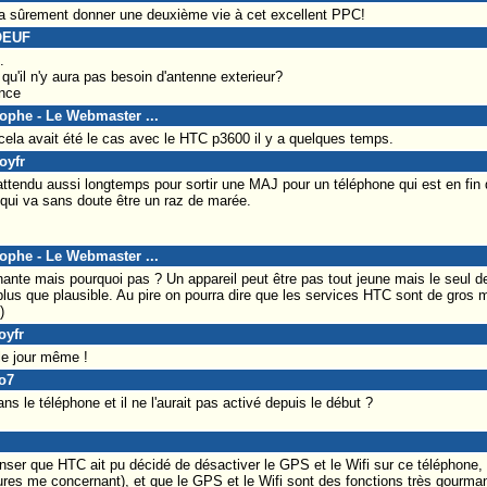
va sûrement donner une deuxième vie à cet excellent PPC!
OEUF
.
qu'il n'y aura pas besoin d'antenne exterieur?
ence
tophe - Le Webmaster ...
la avait été le cas avec le HTC p3600 il y a quelques temps.
oyfr
attendu aussi longtemps pour sortir une MAJ pour un téléphone qui est en fin 
qui va sans doute être un raz de marée.
tophe - Le Webmaster ...
nnante mais pourquoi pas ? Un appareil peut être pas tout jeune mais le seul
us que plausible. Au pire on pourra dire que les services HTC sont de gros 
)
oyfr
 le jour même !
o7
s le téléphone et il ne l'aurait pas activé depuis le début ?
enser que HTC ait pu décidé de désactiver le GPS et le Wifi sur ce téléphone, 
res me concernant), et que le GPS et le Wifi sont des fonctions très gourman