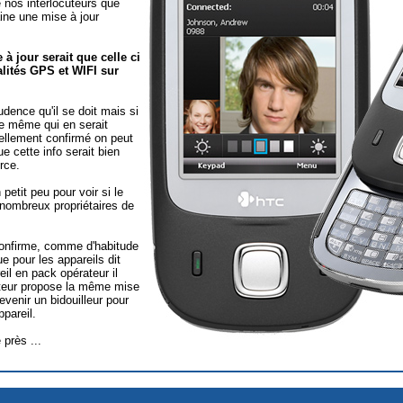
de nos interlocuteurs que
ine une mise à jour
à jour serait que celle ci
alités GPS et WIFI sur
dence qu'il se doit mais si
le même qui en serait
ciellement confirmé on peut
 cette info serait bien
rce.
petit peu pour voir si le
e nombreux propriétaires de
 confirme, comme d'habitude
e pour les appareils dit
il en pack opérateur il
érateur propose la même mise
evenir un bidouilleur pour
pareil.
 près ...