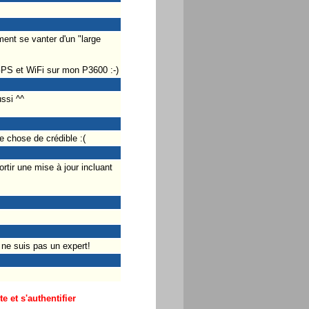
ent se vanter d'un "large
 GPS et WiFi sur mon P3600 :-)
ssi ^^
e chose de crédible :(
rtir une mise à jour incluant
e ne suis pas un expert!
 et s'authentifier