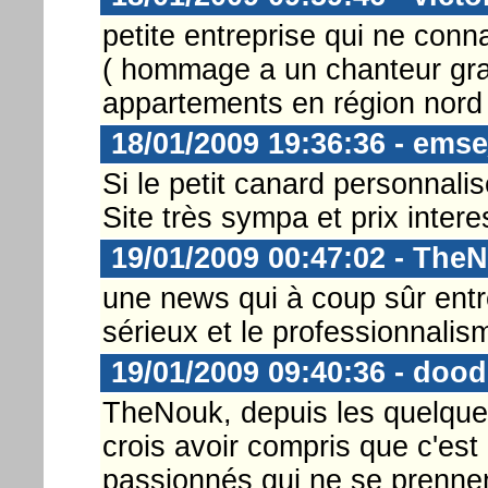
petite entreprise qui ne connai
( hommage a un chanteur gra
appartements en région nord 
18/01/2009 19:36:36 - ems
Si le petit canard personnalisé
Site très sympa et prix intere
19/01/2009 00:47:02 - The
une news qui à coup sûr entr
sérieux et le professionnali
19/01/2009 09:40:36 - doo
TheNouk, depuis les quelque
crois avoir compris que c'est
passionnés qui ne se prenne