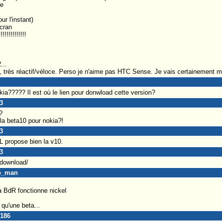
ue
ur l'instant)
écran
!!!!!!!!!!!
...
l, très réactif/véloce. Perso je n'aime pas HTC Sense. Je vais certainement me
kia????? Il est où le lien pour donwload cette version?
3
?
e la beta10 pour nokia?!
3
L propose bien la v10.
3
/download/
go_man
la BdR fonctionne nickel
 qu'une beta...
_186