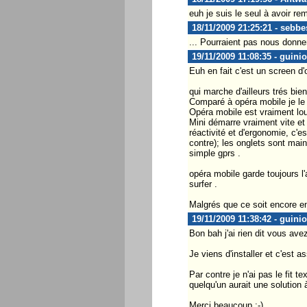
euh je suis le seul à avoir r
18/11/2009 21:25:21 - sebbe
... Pourraient pas nous donner
19/11/2009 11:08:35 - guinio
Euh en fait c'est un screen d'
qui marche d'ailleurs trés bie
Comparé à opéra mobile je le 
Opéra mobile est vraiment lou
Mini démarre vraiment vite et
réactivité et d'ergonomie, c'es
contre); les onglets sont mai
simple gprs .
opéra mobile garde toujours l'
surfer .
Malgrés que ce soit encore en 
19/11/2009 11:38:42 - guinio
Bon bah j'ai rien dit vous avez
Je viens d'installer et c'est 
Par contre je n'ai pas le fit 
quelqu'un aurait une solution
Merci beaucoup :-)