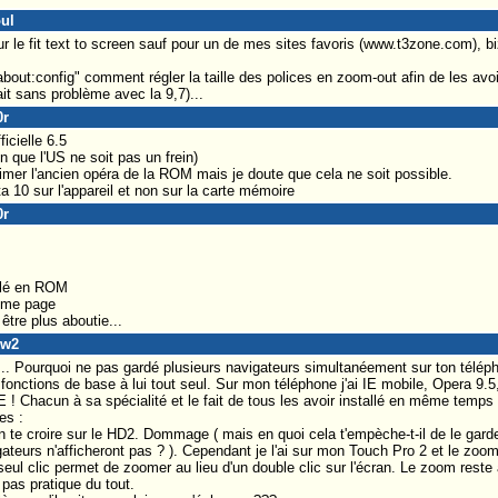
oul
 le fit text to screen sauf pour un de mes sites favoris (www.t3zone.com), biz
bout:config" comment régler la taille des polices en zoom-out afin de les avoi
t sans problème avec la 9,7)...
0r
icielle 6.5
 que l'US ne soit pas un frein)
imer l'ancien opéra de la ROM mais je doute que cela ne soit possible.
éta 10 sur l'appareil et non sur la carte mémoire
0r
llé en ROM
home page
 être plus aboutie...
ew2
e .... Pourquoi ne pas gardé plusieurs navigateurs simultanéement sur ton télé
fonctions de base à lui tout seul. Sur mon téléphone j'ai IE mobile, Opera 9.
E ! Chacun à sa spécialité et le fait de tous les avoir installé en même temp
es :
 te croire sur le HD2. Dommage ( mais en quoi cela t'empèche-t-il de le garder
teurs n'afficheront pas ? ). Cependant je l'ai sur mon Touch Pro 2 et le zoom 
eul clic permet de zoomer au lieu d'un double clic sur l'écran. Le zoom reste 
pas pratique du tout.