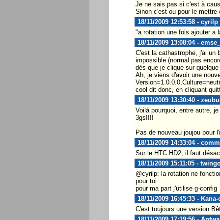
Je ne sais pas si c'est à caus
Sinon c'est ou pour le mettre
18/11/2009 12:53:58 - cyrilp
"a rotation une fois ajouter a 
18/11/2009 13:08:04 - emse
C'est la cathastrophe, j'ai u
impossible (normal pas encore
dès que je clique sur quelque
Ah, je viens d'avoir une nou
Version=1.0.0.0,Culture=neu
cool dit donc, en cliquant quitt
18/11/2009 13:30:40 - zeub
Voilà pourquoi, entre autre, 
3gs!!!!
Pas de nouveau joujou pour l'i
18/11/2009 14:33:04 - comm
Sur le HTC HD2, il faut désac
18/11/2009 15:11:05 - twin
@cyrilp: la rotation ne fonctio
pour toi
pour ma part j'utilise g-config
18/11/2009 16:45:33 - Kana-
C'est toujours une version Bêt
18/11/2009 17:19:56 - Antw