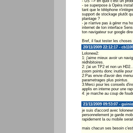
- US --> en quoi c'est un pro
- se superpose à Opéra install
tant que le téléphone n'intègr
support de stockage plutôt q
plantage ?
- je n'arrive pas à gérer ma h
internet de ton interface Sens
ton navigateur sur google dir
Bref, il faut tester les cho
20/11/2009 22:12:17 - cb110
Lolonew2:
1: j'aime mieux avoir un navig
rédhibitoires.
2: j'ai un TP2 et non un HD2.
zoom pointu donc inutile pour
2:Pas envie d'avoir des menus
parametrages plus pointus.
3:Merci pour les conseils d'in
applis en interne pour une rapi
4: je marche au coup de foudre
21/11/2009 09:53:07 - guini
je suis d'accord avec lolone
personnelement je garde mobil
rapidement la ou mobile serait
mais chacun ses besoin c'est c