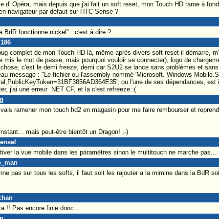
e d' Opéra, mais depuis que j'ai fait un soft reset, mon Touch HD rame à fond
 en navigateur par défaut sur HTC Sense ?
la BdR fonctionne nickel" : c'est à dire ?
_186
n bug complet de mon Touch HD là, même après divers soft reset il démarre, m
 mis le mot de passe, mais pourquoi vouloir se connecter), logo de chargeme
 chose, c'est le demi freeze, demi car S2U2 se lance sans problèmes et sans
veau message : "Le fichier ou l'assembly nommé 'Microsoft. Windows Mobile.S
tral,PublicKeyToken=31BF3856AD364E35', ou l'une de ses dépendances, est i
er, j'ai une erreur .NET CF, et la c'est refreeze :(
ug
je vais ramener mon touch hd2 en magasin pour me faire rembourser et reprend
nstant... mais peut-être bientôt un Dragon! ;-)
ensal
tiver la vue mobile dans les paramètres sinon le multitouch ne marche pas...
go_man
nne pas sur tous les softs, il faut soit les rajouter a la mimine dans la BdR soit 
chan
a !! Pas encore finie donc ...
an