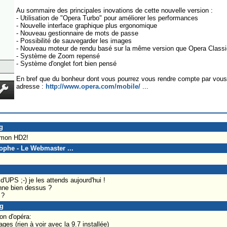
Au sommaire des principales inovations de cette nouvelle version :
- Utilisation de "Opera Turbo" pour améliorer les performances
- Nouvelle interface graphique plus ergonomique
- Nouveau gestionnaire de mots de passe
- Possibilité de sauvegarder les images
- Nouveau moteur de rendu basé sur la même version que Opera Class
- Système de Zoom repensé
- Système d'onglet fort bien pensé
En bref que du bonheur dont vous pourrez vous rendre compte par vou
adresse :
http://www.opera.com/mobile/
...
g
r mon HD2!
tophe - Le Webmaster ...
'UPS ;-) je les attends aujourd'hui !
onne bien dessus ?
 ?
ug
on d'opéra:
ges (rien à voir avec la 9.7 installée)