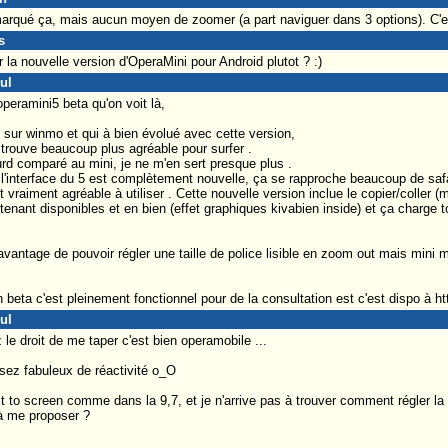
emarqué ça, mais aucun moyen de zoomer (a part naviguer dans 3 options). C'e
s
 la nouvelle version d'OperaMini pour Android plutot ? :)
ul
operamini5 beta qu'on voit là,
n sur winmo et qui à bien évolué avec cette version,
trouve beaucoup plus agréable pour surfer .
rd comparé au mini, je ne m'en sert presque plus .
 l'interface du 5 est complètement nouvelle, ça se rapproche beaucoup de saf
t vraiment agréable à utiliser . Cette nouvelle version inclue le copier/coller 
ntenant disponibles et en bien (effet graphiques kivabien inside) et ça charge
avantage de pouvoir régler une taille de police lisible en zoom out mais mini 
beta c'est pleinement fonctionnel pour de la consultation est c'est dispo à h
ul
 le droit de me taper c'est bien operamobile ...
assez fabuleux de réactivité o_O
text to screen comme dans la 9,7, et je n'arrive pas à trouver comment régler la
 à me proposer ?