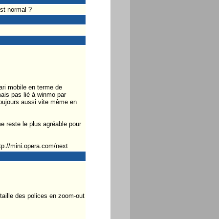
st normal ?
ari mobile en terme de
(mais pas lié à winmo par
 toujours aussi vite même en
me reste le plus agréable pour
ttp://mini.opera.com/next
 taille des polices en zoom-out