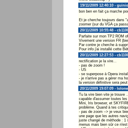
19/11/2009 12:40:10 - guini
bon ben en fait ça marche pour
Et je cherche toujours dans "a
zoomer (sur du VGA ça passai
20/11/2009 10:55:48 - cb110
Parfaite sur mon TP2 ROM off
Vivement une version FR (bien
Par contre je cherche à suppr
Pour info j'ai installé cette B
20/11/2009 12:27:53 - cb110
rectification je la vire...
- pas de zoom !
- US
- se superpose à Opera insta
- je n'arrive pas a gérer ma 
la version définitive sera peut
20/11/2009 19:07:09 - lolon
Tu la vire bien vite je trouv
capable d'assumer toutes les 
Mini, Iris browser, et SKYFIR
problème. Quand à tes critiqu
- pas de zoom --> je veux bien
une page que les autres naviga
juste changé de méthode : 1 s
menus mais bien sûr ce n'est 