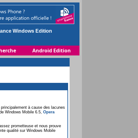
ance Windows Edition
herche
Android Edition
 principalement à cause des lacunes
e de Windows Mobile 6.5,
Opera
 assez prometteuse et nous prouve
lente qualité sur Windows Mobile