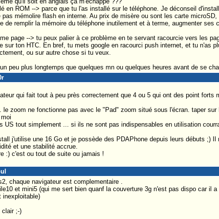
blème qu'il soit en anglais ça m'échappe ???
é en ROM --> parce que tu l'as installé sur le téléphone. Je déconseil d'install
e pas mémolire flash en interne. Au prix de misère ou sont les carte microSD, 
ue de remplir la mémoire du téléphone inutilement et à terme, augmenter ses
ome page --> tu peux palier à ce problème en te servant racourcie vers les pag
e sur ton HTC. En bref, tu mets google en racourci push internet, et tu n'as plu
ectement, ou sur autre chose si tu veux.
ses un peu plus longtemps que quelques mn ou quelques heures avant de se cha
0r
ateur qui fait tout à peu près correctement que 4 ou 5 qui ont des point forts 
.. le zoom ne fonctionne pas avec le "Pad" zoom situé sous l'écran. taper sur
 moi
 US tout simplement ... si ils ne sont pas indispensables en utilisation courr
stall j'utilise une 16 Go et je possède des PDAPhone depuis leurs débuts ;) Il m
dité et une stabilité accrue.
 :) c'est ou tout de suite ou jamais !
oul
ws2, chaque navigateur est complementaire .
e10 et mini5 (qui me sert bien quanf la couverture 3g n'est pas dispo car il a
 inexploitable)
lair ;-)