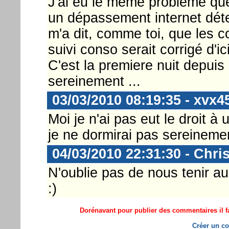
J'ai eu le même probleme que 
un dépassement internet détec
m'a dit, comme toi, que les c
suivi conso serait corrigé d'ic
C'est la premiere nuit depuis
sereinement ...
03/03/2010 08:19:35 - xvx4
Moi je n'ai pas eut le droit à
je ne dormirai pas sereinemen
04/03/2010 22:31:30 - Chri
N'oublie pas de nous tenir au
:)
Dorénavant pour publier des commentaires il fa
Créer un co