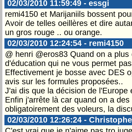
02/03/2010 11:59:49 - essgi
remi4150 et Marijaniils bossent pou
Avoir de telles oeillères et dire aut
un gros rouge .. ou orange.
02/03/2010 12:24:54 - remi4150
@ henri @eros83 Quand on a plus d
d'éducation qui ne vous permet pas 
Effectivement je bosse avec DES op
avis sur les formules proposées..
J'ai dis que la décision de l'Europe
Enfin j'arrête là car quand on a de
obligatoirement des voleurs, la disc
02/03/2010 12:26:24 - Christophe
C'est vrai que je n'aime pas tro ju