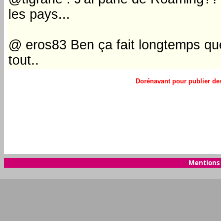
les pays...
@ eros83 Ben ça fait longtemps que
tout..
Dorénavant pour publier des
Mentions 