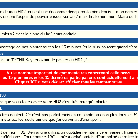
e de mon HD2, qui est une énooorme déception (la pire depuis... mon dernier 
ais encore l'espoir de pouvoir passer sur wm7 mais finalement non. Marre de
 mieux? c'est le clone du hd2 sous android...
l'avantage de pas planter toutes les 15 minutes (et le plus souvent quand c'es
ev
vais un TYTNII Kayser avant de passer au HD2 ;-)
Vu le nombre important de commentaires concernant cette news,
 les 15 premières & les 15 dernières participations sont actuellement aff
Cliquez ICI si vous désirez afficher tous les commentaires.
150
 que vous faites avec votre HD2 c'est très rare qu'il plante.
1
is très content. Ce n'est pas parfait mais ca ne plante pas non plus tous les 5'.
nstallez, les seuls ennuis que j'ai eu venait d'une appli..
it de mon HD2. J'en ai une utilisation quotidienne intensive et variée : Interne
e téléphone ! Tout comme JRC, Il m'est arrivé parfois d'être obligé de retirer 