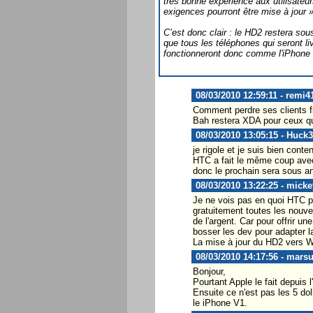
très bonne expérience aux utilisate
exigences pourront être mise à jour »
C’est donc clair : le HD2 restera so
que tous les téléphones qui seront l
fonctionneront donc comme l'iPhone 
08/03/2010 12:59:11 - remi4
Comment perdre ses clients fi
Bah restera XDA pour ceux q
08/03/2010 13:05:15 - Huck
je rigole et je suis bien cont
HTC a fait le même coup avec
donc le prochain sera sous an
08/03/2010 13:22:25 - micke
Je ne vois pas en quoi HTC pe
gratuitement toutes les nouvel
de l'argent. Car pour offrir un
bosser les dev pour adapter l
La mise à jour du HD2 vers 
08/03/2010 14:17:56 - mars
Bonjour,
Pourtant Apple le fait depuis 
Ensuite ce n'est pas les 5 do
le iPhone V1.