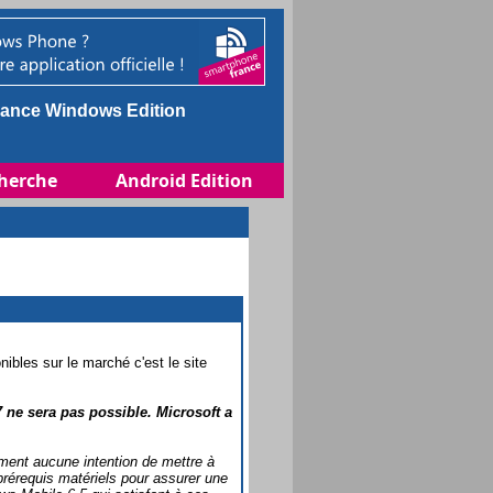
ance Windows Edition
herche
Android Edition
bles sur le marché c'est le site
ne sera pas possible. Microsoft a
ment aucune intention de mettre à
rérequis matériels pour assurer une