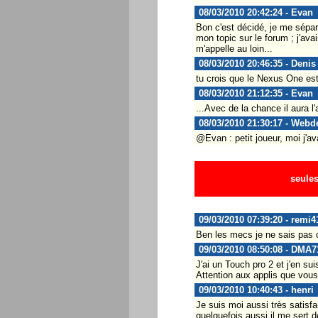
08/03/2010 20:42:24 - Evan
Bon c'est décidé, je me sépar
mon topic sur le forum ; j'av
m'appelle au loin...
08/03/2010 20:46:35 - Denis
tu crois que le Nexus One est
08/03/2010 21:12:35 - Evan
...Avec de la chance il aura 
08/03/2010 21:30:17 - Webd
@Evan : petit joueur, moi j'a
seules
09/03/2010 07:39:20 - remi4
Ben les mecs je ne sais pas ce
09/03/2010 08:50:08 - DMA7
J'ai un Touch pro 2 et j'en su
Attention aux applis que vous i
09/03/2010 10:40:43 - henri
Je suis moi aussi très satisfa
quelquefois aussi il me sert d