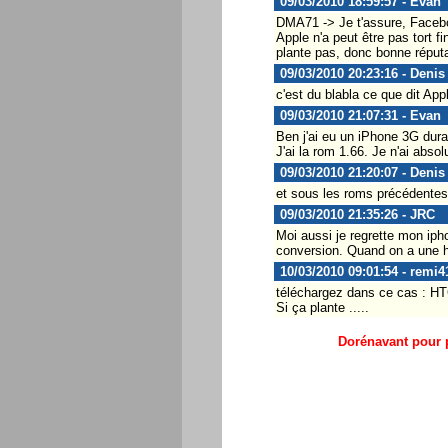
09/03/2010 18:59:57 - Evan
DMA71 -> Je t'assure, Faceboo
Apple n'a peut être pas tort f
plante pas, donc bonne réputat
09/03/2010 20:23:16 - Denis
c'est du blabla ce que dit App
09/03/2010 21:07:31 - Evan
Ben j'ai eu un iPhone 3G duran
J'ai la rom 1.66. Je n'ai abs
09/03/2010 21:20:07 - Denis
et sous les roms précédentes
09/03/2010 21:35:26 - JRC
Moi aussi je regrette mon ipho
conversion. Quand on a une he
10/03/2010 09:01:54 - remi4
téléchargez dans ce cas : H
Si ça plante .....
Dorénavant pour p