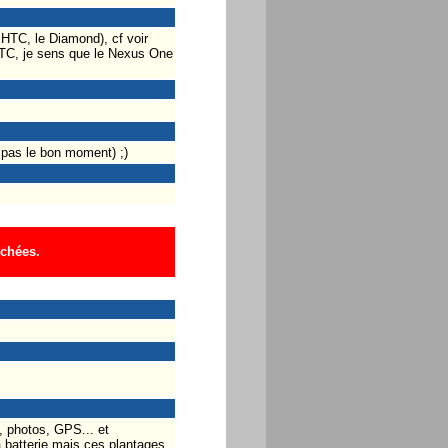
HTC, le Diamond), cf voir
 HTC, je sens que le Nexus One
t pas le bon moment) ;)
ichées.
t, photos, GPS... et
la batterie mais ces plantages