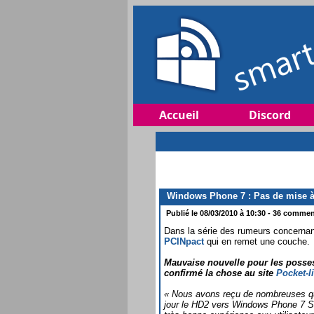
Accueil
Discord
Windows Phone 7 : Pas de mise à
Publié le 08/03/2010 à 10:30 - 36 comment
Dans la série des rumeurs concernant
PCINpact
qui en remet une couche.
Mauvaise nouvelle pour les posses
confirmé la chose au site
Pocket-li
« Nous avons reçu de nombreuses que
jour le HD2 vers Windows Phone 7 Se