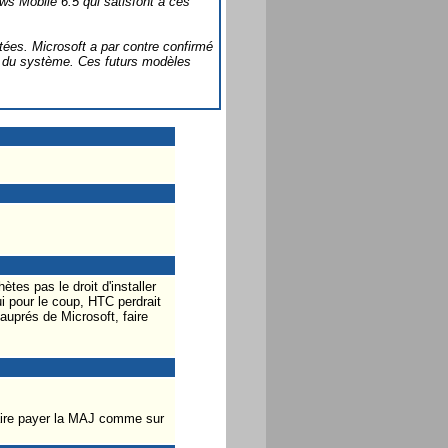
s Mobile 6.5 qui satisfont à ces
tées. Microsoft a par contre confirmé
es du système. Ces futurs modèles
es pas le droit d'installer
i pour le coup, HTC perdrait
e auprés de Microsoft, faire
 faire payer la MAJ comme sur