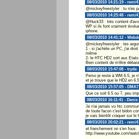
08/03/2010 14:21:19 - remi4
@mickeyfreestyler : tu n'es pa
08/03/2010 14:25:48 - remi4
@Huck33 : très content d'avoir
WP si ils font vraiment évolue
iphone.
08/03/2010 14:41:12 - Webd
@mickeyfreestyler : tes argu
1 - si j'achète un PC, j'ai d
même
2- le HTC HD2 sort aux Etats-
Bien content de m'être débar
08/03/2010 15:47:08 - tryde
Perso je reste à WM 6.5, je n
et je trouve que le HD2 en 6.5 
08/03/2010 15:57:05 - DMA7
Que ce soit 6.5 ou 7, peu imp
08/03/2010 16:11:41 - Denis
Je n'ai jamais vu htc communi
de toute facon c'est bidon c
je vais bientôt craquer sur le 
08/03/2010 20:02:21 - remi4
et franchement on s'en fous:
http://www.youtube.com/wat