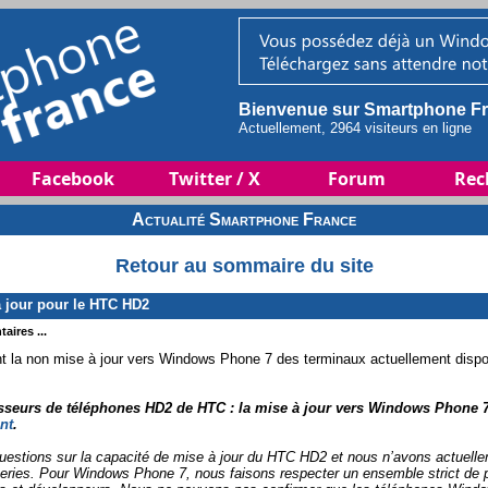
Bienvenue sur Smartphone Fr
Actuellement, 2964 visiteurs en ligne
Facebook
Twitter / X
Forum
Rec
Actualité Smartphone France
Retour au sommaire du site
 jour pour le HTC HD2
aires ...
 la non mise à jour vers Windows Phone 7 des terminaux actuellement disponi
seurs de téléphones HD2 de HTC : la mise à jour vers Windows Phone 7 
nt
.
stions sur la capacité de mise à jour du HTC HD2 et nous n’avons actuelle
ries. Pour Windows Phone 7, nous faisons respecter un ensemble strict de p