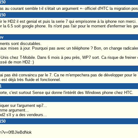
150
s au courant semble t-il s'était un argument +- officiel d'HTC la migration po
150
 le HD2 il est genial et puis la serie 7 qui emprisonne à la iphone non merci.
r la 6.5 soit google phone. Ils n'ont pas l'air pour le moment d'enfermer les g
ev
ments sont discutables.
roit aux mises à jour. Pourquoi pas avec un téléphone ? Bon, on change radic
Unis chez T-Mobile. Dans 6 mois à peu près, WP7 sort. Ca risque de freiner 
assé de mon HD2 :)
'ai pas été convaincu par le 7. Ca ne m'empechera pas de développer pour le 
est déjà très fluide et fonctionnel.
1
orte, c'est surtout Sense qui donne l'intérêt des Windows phone chez HTC.
quer sur l'argument wp7...
omme argument...
hd2 s'il y a des vendeurs...
150
ch?v=0fBJleBdNok