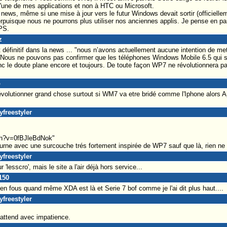
 l'une de mes applications et non à HTC ou Microsoft.
a news, même si une mise à jour vers le futur Windows devait sortir (officiell
allerpuisque nous ne pourrons plus utiliser nos anciennes applis. Je pense en par
GPS.
z
 définitif dans la news ... "nous n’avons actuellement aucune intention de met
ous ne pouvons pas confirmer que les téléphones Windows Mobile 6.5 qui s
onc le doute plane encore et toujours. De toute façon WP7 ne révolutionnera
o
évolutionner grand chose surtout si WM7 va etre bridé comme l'Iphone alors 
yfreestyler
ch?v=0fBJleBdNok"
urne avec une surcouche trés fortement inspirée de WP7 sauf que là, rien ne 
yfreestyler
 'lesscro', mais le site a l'air déjà hors service...
150
n fous quand même XDA est là et Serie 7 bof comme je l'ai dit plus haut....
yfreestyler
l'attend avec impatience.