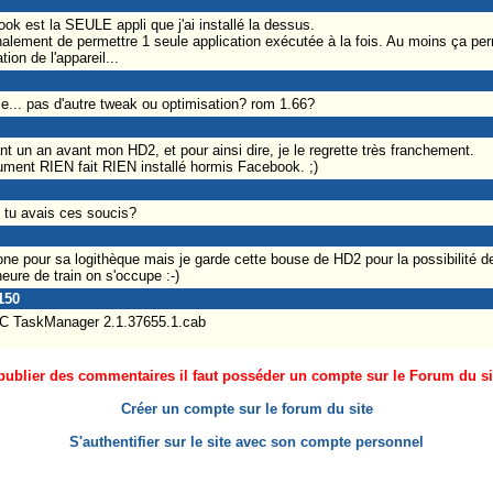
k est la SEULE appli que j'ai installé la dessus.
inalement de permettre 1 seule application exécutée à la fois. Au moins ça per
ion de l'appareil...
le... pas d'autre tweak ou optimisation? rom 1.66?
t un an avant mon HD2, et pour ainsi dire, je le regrette très franchement.
olument RIEN fait RIEN installé hormis Facebook. ;)
 tu avais ces soucis?
ne pour sa logithèque mais je garde cette bouse de HD2 pour la possibilité de
ure de train on s'occupe :-)
150
TC TaskManager 2.1.37655.1.cab
ublier des commentaires il faut posséder un compte sur le Forum du site
Créer un compte sur le forum du site
S'authentifier sur le site avec son compte personnel