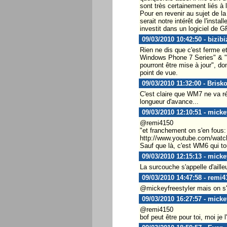
sont très certainement liés à
Pour en revenir au sujet de l
serait notre intérêt de l'inst
investit dans un logiciel de 
09/03/2010 10:42:50 - bizibi
Rien ne dis que c'est ferme et
Windows Phone 7 Series" & "N
pourront être mise à jour", d
point de vue.
09/03/2010 11:32:00 - Brisk
C'est claire que WM7 ne va r
longueur d'avance...
09/03/2010 12:10:51 - micke
@remi4150
"et franchement on s'en fous:
http://www.youtube.com/wat
Sauf que là, c'est WM6 qui to
09/03/2010 12:15:13 - micke
La surcouche s'appelle d'ailleur
09/03/2010 14:47:58 - remi4
@mickeyfreestyler mais on s'e
09/03/2010 16:27:57 - micke
@remi4150
bof peut être pour toi, moi je 