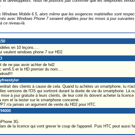
urs et développeurs. Nous ne pouvons pas confirmer que les téléphones Window
.
us Windows Mobile 6.5, alors même que les exigences matérielles sont respec
ivrés avec Windows Phone 7 seraient éligibles pour les mises à jour suivant
à ce niveau-là.
150
dèles en 10 leçons.....
ui veulent windows phone 7 sur HD2
33
ent de ne pas avoir achter de hd2
 wm6.5 et le HD premier du nom....
droid!!!
yfreestyler
rdrait des clients à cause de cela. Quand tu achètes un smartphone, tu n'achèt
les versions de l'OS qui sortiront durant la durée de vie du smartphone. Là ou
e mise à jour gratuite à leurs clients, de leur coté ils doivent acheter la licenc
a rom et la tester sur le smartphone concerné.
WP7 n'a jamais un argument de vente du HD2 pour HTC.
u94000
l'iPhone 3G.
llars de la licence qui vont grever le coup de l'appareil. Puis HTC peut aussi