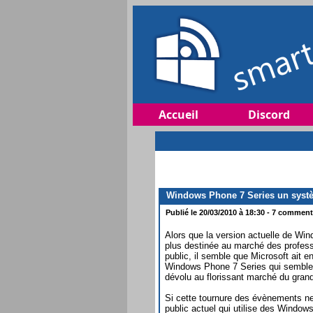
Accueil
Discord
Windows Phone 7 Series un systè
Publié le 20/03/2010 à 18:30 - 7 commenta
Alors que la version actuelle de Wi
plus destinée au marché des profess
public, il semble que Microsoft ait 
Windows Phone 7 Series qui semble 
dévolu au florissant marché du grand
Si cette tournure des évènements ne
public actuel qui utilise des Windows