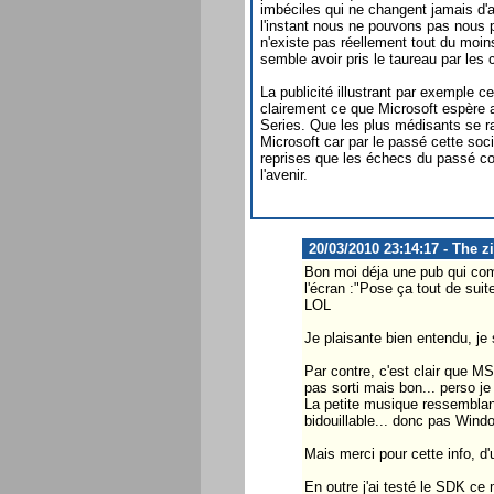
imbéciles qui ne changent jamais d'av
l'instant nous ne pouvons pas nous 
n'existe pas réellement tout du moins
semble avoir pris le taureau par les 
La publicité illustrant par exemple 
clairement ce que Microsoft espèr
Series. Que les plus médisants se r
Microsoft car par le passé cette so
reprises que les échecs du passé co
l'avenir.
20/03/2010 23:14:17 - The z
Bon moi déja une pub qui com
l'écran :"Pose ça tout de suite
LOL
Je plaisante bien entendu, je 
Par contre, c'est clair que M
pas sorti mais bon... perso je
La petite musique ressemblant
bidouillable... donc pas Wind
Mais merci pour cette info, d
En outre j'ai testé le SDK ce 