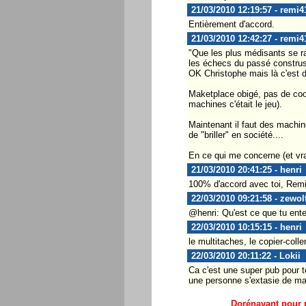
21/03/2010 12:19:57 - remi4
Entièrement d'accord.
21/03/2010 12:42:27 - remi4
"Que les plus médisants se ra
les échecs du passé construsa
OK Christophe mais là c'est d
Maketplace obigé, pas de cookin
machines c'était le jeu).
Maintenant il faut des machin
de "briller" en société....
En ce qui me concerne (et vra
21/03/2010 20:41:25 - henri
100% d'accord avec toi, Remi.
22/03/2010 09:21:58 - zewol
@henri: Qu'est ce que tu ent
22/03/2010 10:15:15 - henri
le multitaches, le copier-coller.
22/03/2010 20:11:22 - Lokii
Ca c'est une super pub pour t
une personne s'extasie de mani
Dorénavant pour p