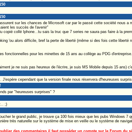
150
150
ssurent sur les chances de Microsoft car par le passé cette société nous a 
ient les succès de l'avenir"
u copié collé Iphone...tu sais la truc que 7 series ne saura pas faire à la pr
g 'ou alors difficile, bref la perte de liberté (même si des fois cette liberté n
es fonctionnelles pour les minettes de 15 ans au collège au PDG d'entreprise. 
iment je ne suis pas heureux de l'écrire, je suis MS Mobile depuis 15 ans) c'e
 J'espère cependant que la version finale nous réservera d'heureuses surpris
f
ends par "heureuses surprises" ?
.. ;)
oucher le grand public, je trouve ça 100 fois mieux que les pubs Windows 7 
ère très naturelle sur le système de mise en veille ou le système de navigatio
ublier des commentaires il faut posséder un compte sur le Forum du site