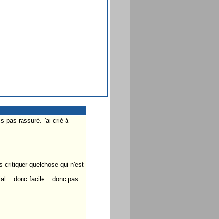
pas rassuré. j'ai crié à
 critiquer quelchose qui n'est
l... donc facile... donc pas