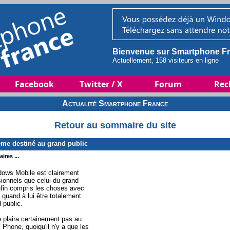
Bienvenue sur Smartphone Fr
Actuellement, 158 visiteurs en ligne
Facebook
Twitter / X
Forum
Rec
Actualité Smartphone France
Retour au sommaire du site
me destiné au grand public
ires ...
ndows Mobile est clairement
ionnels que celui du grand
enfin compris les choses avec
quand à lui être totalement
 public.
 plaira certainement pas au
 Phone, quoiqu'il n'y a que les