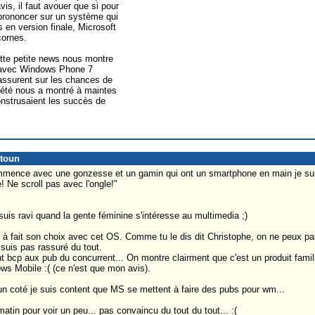
is, il faut avouer que si pour
prononcer sur un système qui
 en version finale, Microsoft
cornes.
cette petite news nous montre
e avec Windows Phone 7
assurent sur les chances de
ciété nous a montré à maintes
nstrusaient les succès de
itoun
mence avec une gonzesse et un gamin qui ont un smartphone en main je suis 
! Ne scroll pas avec l'ongle!"
suis ravi quand la gente féminine s'intéresse au multimedia ;)
S à fait son choix avec cet OS. Comme tu le dis dit Christophe, on ne peux pas
 suis pas rassuré du tout.
 bcp aux pub du concurrent... On montre clairment que c'est un produit familia
ows Mobile :( (ce n'est que mon avis).
'un coté je suis content que MS se mettent à faire des pubs pour wm...
matin pour voir un peu... pas convaincu du tout du tout... :(