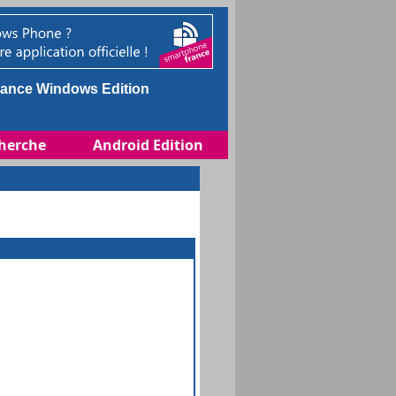
ance Windows Edition
herche
Android Edition