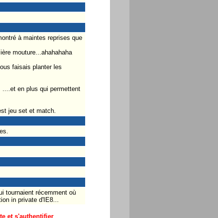
montré à maintes reprises que
emière mouture...ahahahaha
ous faisais planter les
....et en plus qui permettent
st jeu set et match.
es.
qui tournaient récemment où
n in private d'IE8...
 et s'authentifier