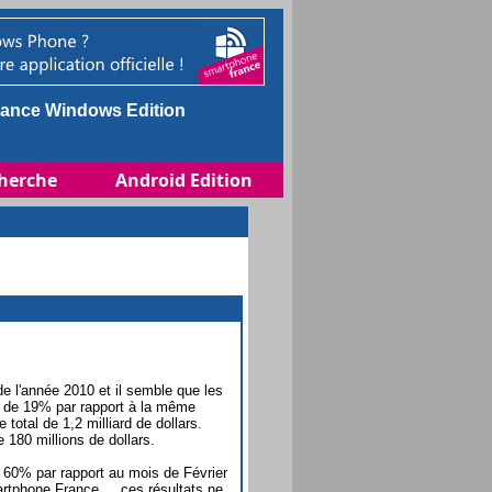
ance Windows Edition
herche
Android Edition
de l'année 2010 et il semble que les
lus de 19% par rapport à la même
 total de 1,2 milliard de dollars.
 180 millions de dollars.
e 60% par rapport au mois de Février
artphone France ... ces résultats ne