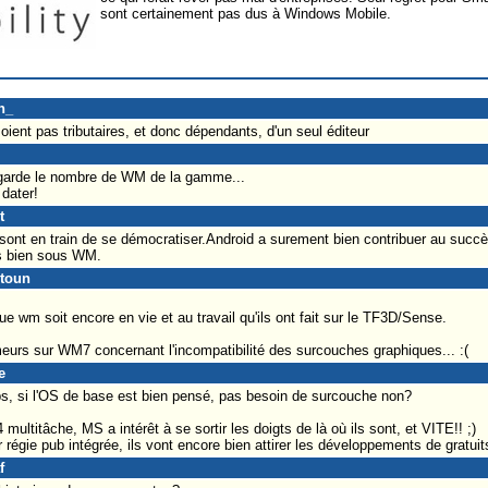
sont certainement pas dus à Windows Mobile.
n_
soient pas tributaires, et donc dépendants, d'un seul éditeur
arde le nombre de WM de la gamme...
dater!
t
sont en train de se démocratiser.Android a surement bien contribuer au succ
ès bien sous WM.
itoun
que wm soit encore en vie et au travail qu'ils ont fait sur le TF3D/Sense.
eurs sur WM7 concernant l'incompatibilité des surcouches graphiques... :(
e
, si l'OS de base est bien pensé, pas besoin de surcouche non?
ultitâche, MS a intérêt à se sortir les doigts de là où ils sont, et VITE!! ;)
 régie pub intégrée, ils vont encore bien attirer les développements de gratuit
f