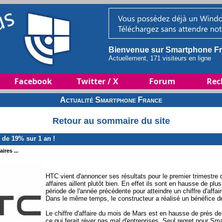
Bienvenue sur Smartphone Fr
Actuellement, 171 visiteurs en ligne
Facebook
Twitter / X
Forum
Rec
Actualité Smartphone France
Retour au sommaire du site
 de 19% sur 1 an !
ires ...
HTC vient d'annoncer ses résultats pour le premier trimestre 
affaires aillent plutôt bien. En effet ils sont en hausse de p
période de l'année précédente pour atteindre un chiffre d'affaire
Dans le même temps, le constructeur a réalisé un bénéfice de
Le chiffre d'affaire du mois de Mars est en hausse de près d
ce qui ferait réver pas mal d'entreprises. Seul regret pour Sm