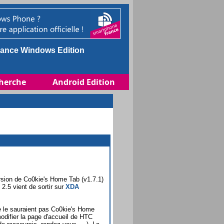
ance Windows Edition
herche
Android Edition
rsion de Co0kie's Home Tab (v1.7.1)
.5 vient de sortir sur
XDA
e le sauraient pas Co0kie's Home
difier la page d'accueil de HTC