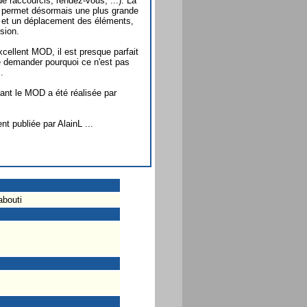
 raccourcis, rendez-vous, ...). La
n permet désormais une plus grande
n et un déplacement des éléments,
sion.
xcellent MOD, il est presque parfait
e demander pourquoi ce n'est pas
.
ant le MOD a été réalisée par
 publiée par AlainL ...
abouti