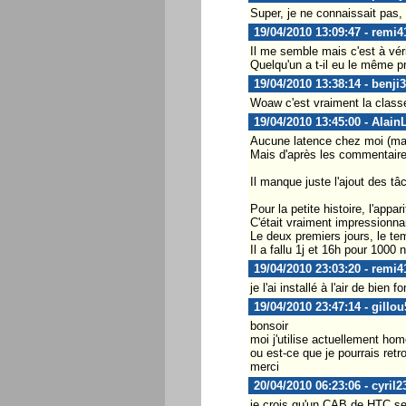
Super, je ne connaissait pas, 
19/04/2010 13:09:47 - remi4
Il me semble mais c'est à véri
Quelqu'un a t-il eu le même 
19/04/2010 13:38:14 - benji3
Woaw c'est vraiment la classe
19/04/2010 13:45:00 - Alain
Aucune latence chez moi (mai
Mais d'après les commentaires
Il manque juste l'ajout des t
Pour la petite histoire, l'appar
C'était vraiment impressionna
Le deux premiers jours, le te
Il a fallu 1j et 16h pour 100
19/04/2010 23:03:20 - remi4
je l'ai installé à l'air de bien f
19/04/2010 23:47:14 - gillou
bonsoir
moi j'utilise actuellement hom
ou est-ce que je pourrais retr
merci
20/04/2010 06:23:06 - cyril2
je crois qu'un CAB de HTC sen