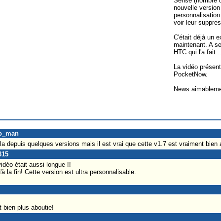
Sense (nombre de
nouvelle versio
personnalisatio
voir leur suppres
C'était déjà un e
maintenant. A s
HTC qui l'a fait ..
La vidéo présent
PocketNow.
News aimablement
go_man
cela depuis quelques versions mais il est vrai que cette v1.7 est vraiment bien 
315
déo était aussi longue !!
à la fin! Cette version est ultra personnalisable.
 bien plus aboutie!