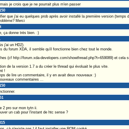
mais je crois que je ne pourrait plus m'en passer
150
fier que j'ai eu quelques prob après avoir installé la première version (temps 
problème? Merci
t
, ça donne très bien. :)
L
s j'ai un HD2).
 du forum XDA, il semble qu'il fonctionne bien chez tout le monde.
âches (cf http://forum.xda-developers.com/showthread.php?t=659089) et cela ser
ition de la version 1.7 a du créer le thread qui évoluait le plus vite.
nt !
mps de lire un commentaire, il y en avait deux nouveaux :)
0 nouveaux commentaires ...
150
onctionner.
51
e 2 pro sur mon tytn ii.
ouver un cab pour l'instant de htc sense ?
315
s, çà n'existe pas ! il faut installer une ROM cooké