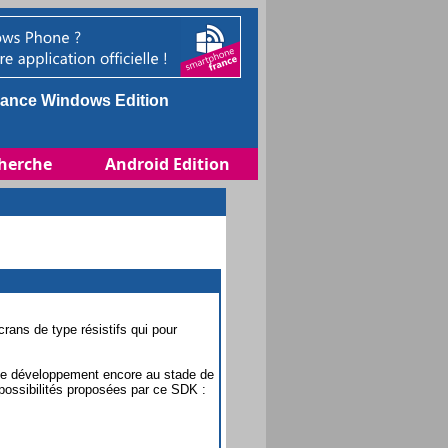
ance Windows Edition
herche
Android Edition
crans de type résistifs qui pour
t de développement encore au stade de
 possibilités proposées par ce SDK :