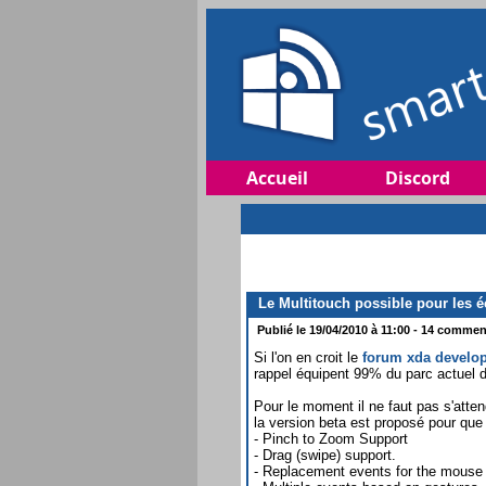
Accueil
Discord
Le Multitouch possible pour les éc
Publié le 19/04/2010 à 11:00 - 14 comment
Si l'on en croit le
forum xda develo
rappel équipent 99% du parc actuel
Pour le moment il ne faut pas s'atte
la version beta est proposé pour que
- Pinch to Zoom Support
- Drag (swipe) support.
- Replacement events for the mouse m