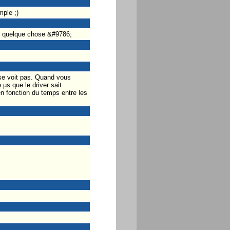
mple ;)
até quelque chose &#9786;
e se voit pas. Quand vous
µs que le driver sait
n fonction du temps entre les