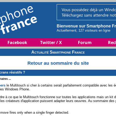
Bienvenue sur Smartphone Fr
Actuellement, 127 visiteurs en ligne
Facebook
Twitter / X
Forum
Rec
Actualité Smartphone France
Retour au sommaire du site
rans résistifs ?
aires ...
pers
le Multitouch si cher à certains serait parfaitement compatible avec les é
 des Windows Phone.
ndre à ce que le Multitouch fonctionne sur toutes les applications mais un ki
 les créateurs d'application puissent adapter leurs oeuvres. Au sommaire des
ove fires only when a single finger detected.