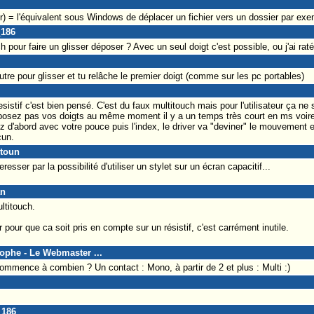
er) = l'équivalent sous Windows de déplacer un fichier vers un dossier par exe
_186
h pour faire un glisser déposer ? Avec un seul doigt c'est possible, ou j'ai r
utre pour glisser et tu relâche le premier doigt (comme sur les pc portables)
sistif c'est bien pensé. C'est du faux multitouch mais pour l'utilisateur ça n
posez pas vos doigts au même moment il y a un temps très court en ms voire 
d'abord avec votre pouce puis l'index, le driver va "deviner" le mouvement e
cun.
itoun
resser par la possibilité d'utiliser un stylet sur un écran capacitif...
an
ltitouch.
pour que ca soit pris en compte sur un résistif, c'est carrément inutile.
tophe - Le Webmaster ...
mmence à combien ? Un contact : Mono, à partir de 2 et plus : Multi :)
_186