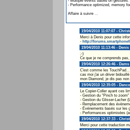
- Multiple events based on gestures.
- Performance optimized, memory foot
Affaire à suivre ...
19/04/2010 11:07:07 - Chris
Merci à Denis pour cette info
-
http://forums.smartphonef
19/04/2010 11:13:46 - Denis
;-)
Ce que je ne comprends pas, 
19/04/2010 12:26:46 - Dams
C'est comme les TouchPad... 
cas moi j'ai un driver bidouil
mon Diamond, je dis pas non 
19/04/2010 12:35:05 - Danc
Le Copier-Coller ayant ces lim
- Gestion du "Pinch to zoom" 
- Gestion du Glisser-Lacher (
- Remplacement des évènemen
- Événements basés sur les 
- Performances optimisées (a
19/04/2010 12:37:33 - Chris
Merci pour cette traduction m