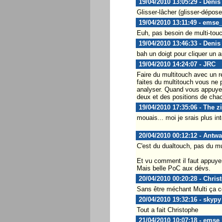
19/04/2010 13:05:29 - Denis
Glisser-lâcher (glisser-dépos
19/04/2010 13:11:49 - emse
Euh, pas besoin de multi-touc
19/04/2010 13:46:33 - Denis
bah un doigt pour cliquer un a
19/04/2010 14:24:07 - JRC
Faire du multitouch avec un re
faites du multitouch vous ne 
analyser. Quand vous appuyez 
deux et des positions de cha
19/04/2010 17:35:06 - The z
mouais... moi je srais plus inte
20/04/2010 00:12:12 - Antw
C'est du dualtouch, pas du mu
Et vu comment il faut appuyer 
Mais belle PoC aux dévs.
20/04/2010 00:20:28 - Chris
Sans être méchant Multi ça co
20/04/2010 19:32:16 - skypy
Tout a fait Christophe
21/04/2010 10:07:18 - emse