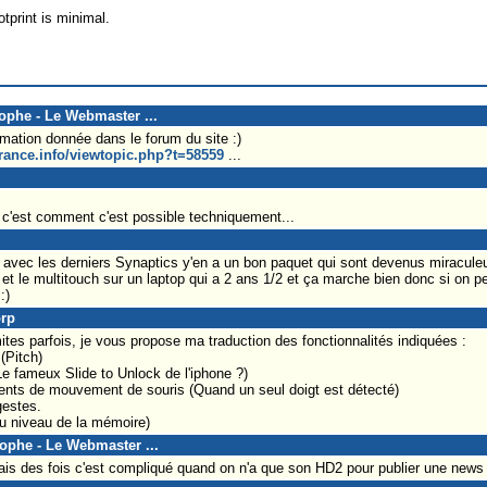
print is minimal.
tophe - Le Webmaster ...
rmation donnée dans le forum du site :)
rance.info/viewtopic.php?t=58559
...
c'est comment c'est possible techniquement...
avec les derniers Synaptics y'en a un bon paquet qui sont devenus miracule
lé et le multitouch sur un laptop qui a 2 ans 1/2 et ça marche bien donc si on p
:)
orp
ites parfois, je vous propose ma traduction des fonctionnalités indiquées :
(Pitch)
Le fameux Slide to Unlock de l'iphone ?)
ts de mouvement de souris (Quand un seul doigt est détecté)
gestes.
u niveau de la mémoire)
tophe - Le Webmaster ...
ais des fois c'est compliqué quand on n'a que son HD2 pour publier une news 