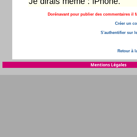
Je dirais même : iPhone.
Dorénavant pour publier des commentaires il fa
Créer un co
S'authentifier sur 
Retour à l
Mentions Légales