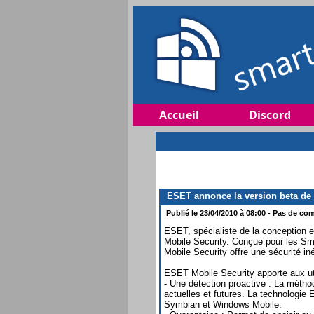
Accueil
Discord
ESET annonce la version beta de 
Publié le 23/04/2010 à 08:00 - Pas de com
ESET, spécialiste de la conception e
Mobile Security. Conçue pour les Sm
Mobile Security offre une sécurité i
ESET Mobile Security apporte aux ut
- Une détection proactive : La méth
actuelles et futures. La technologie 
Symbian et Windows Mobile.