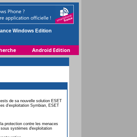
ance Windows Edition
herche
Android Edition
 tests de sa nouvelle solution ESET
mes d’exploitation Symbian, ESET
la protection contre les menaces
t sous systèmes d'exploitation