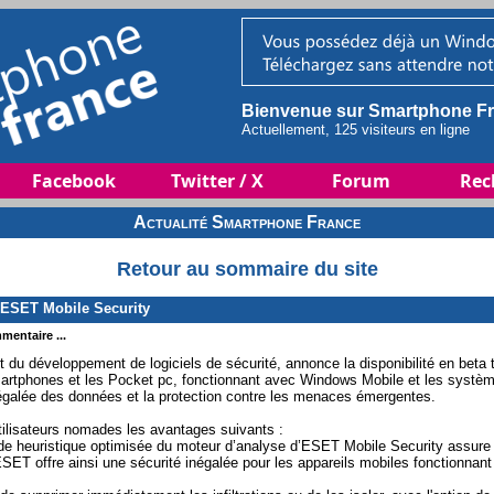
Bienvenue sur Smartphone Fr
Actuellement, 125 visiteurs en ligne
Facebook
Twitter / X
Forum
Rec
Actualité Smartphone France
Retour au sommaire du site
ESET Mobile Security
mentaire ...
t du développement de logiciels de sécurité, annonce la disponibilité en beta
artphones et les Pocket pc, fonctionnant avec Windows Mobile et les systè
négalée des données et la protection contre les menaces émergentes.
ilisateurs nomades les avantages suivants :
ode heuristique optimisée du moteur d’analyse d’ESET Mobile Security assure 
ESET offre ainsi une sécurité inégalée pour les appareils mobiles fonctionnan