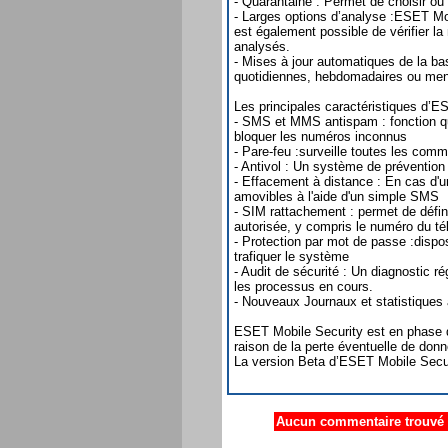
- Quarantaine : Permet de choisir ou 
- Larges options d’analyse :ESET Mobi
est également possible de vérifier l
analysés.
- Mises à jour automatiques de la bas
quotidiennes, hebdomadaires ou men
Les principales caractéristiques d’E
- SMS et MMS antispam : fonction qui
bloquer les numéros inconnus
- Pare-feu :surveille toutes les com
- Antivol : Un système de prévention
- Effacement à distance : En cas d'
amovibles à l'aide d'un simple SMS
- SIM rattachement : permet de défini
autorisée, y compris le numéro du t
- Protection par mot de passe :disposi
trafiquer le système
- Audit de sécurité : Un diagnostic ré
les processus en cours.
- Nouveaux Journaux et statistiques a
ESET Mobile Security est en phase de
raison de la perte éventuelle de don
La version Beta d’ESET Mobile Securi
Aucun commentaire trouvé .