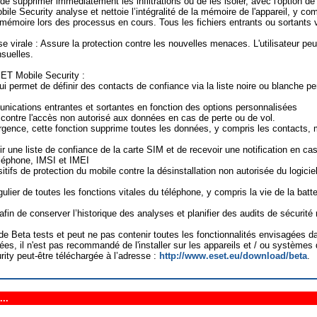
de supprimer immédiatement les infiltrations ou de les isoler, avec l'option de 
le Security analyse et nettoie l’intégralité de la mémoire de l'appareil, y co
a mémoire lors des processus en cours. Tous les fichiers entrants ou sortants 
e virale : Assure la protection contre les nouvelles menaces. L'utilisateur peu
suelles.
SET Mobile Security :
 permet de définir des contacts de confiance via la liste noire ou blanche p
munications entrantes et sortantes en fonction des options personnalisées
 contre l'accès non autorisé aux données en cas de perte ou de vol.
urgence, cette fonction supprime toutes les données, y compris les contacts
r une liste de confiance de la carte SIM et de recevoir une notification en ca
éléphone, IMSI et IMEI
tifs de protection du mobile contre la désinstallation non autorisée du logiciel
gulier de toutes les fonctions vitales du téléphone, y compris la vie de la batte
fin de conserver l’historique des analyses et planifier des audits de sécurité 
 Beta tests et peut ne pas contenir toutes les fonctionnalités envisagées dan
nées, il n'est pas recommandé de l'installer sur les appareils et / ou système
ty peut-être téléchargée à l’adresse :
http://www.eset.eu/download/beta
.
..