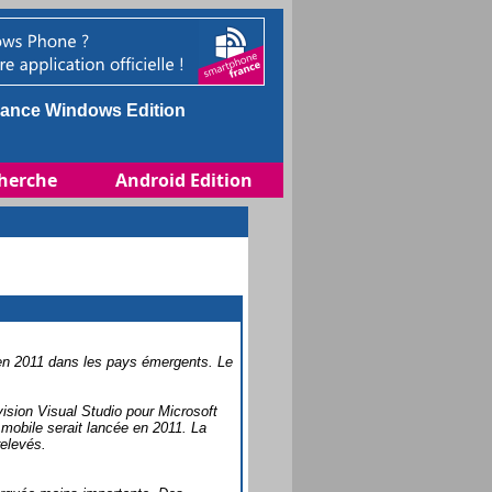
ance Windows Edition
herche
Android Edition
 en 2011 dans les pays émergents. Le
ision Visual Studio pour Microsoft
mobile serait lancée en 2011. La
relevés.