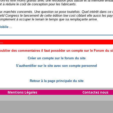
rront-ils être moins grands avec une résolution plus basse et la mémoire em
 à réduire le coût de conception pour les fabricants.
er aux marchés concernés. Une question se pose toutefois. Quel intérêt dans 
orld Congress le lancement de cette édition low cost ciblant elle aussi les pa
 simplement à occuper le terrain le temps que sa remplaçante arrive.
obile
...
..
ublier des commentaires il faut posséder un compte sur le Forum du site
Créer un compte sur le forum du site
S'authentifier sur le site avec son compte personnel
Retour à la page principale du site
Mentions Légales
Contactez nous