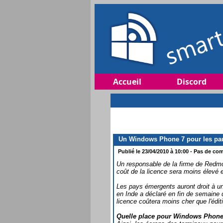
Accueil
Discord
Un Windows Phone 7 pour les pa
Publié le 23/04/2010 à 10:00 - Pas de com
Un responsable de la firme de Redmo
coût de la licence sera moins élevé 
Les pays émergents auront droit à un
en Inde a déclaré en fin de semaine
licence coûtera moins cher que l'édi
Quelle place pour Windows Phone 