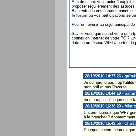
Afin de mieux vous aider à exploit
proposer régulièrement des astuces 
Bien entendu ces astuces ponctuell
le forum
où vos participations seron
Pour en revenir au sujet principal de 
Saviez vous que quand votre smartph
connexion internet de votre PC ? Une
data ou un réseau WIFI à portée de 
28/10/2010 14:37:26 - guitei
Je comprend pas trop l'utilit
mon ordi et pas l'inverse
28/10/2010 14:44:19 - Sam
ça me rappel l'époque ou je 
28/10/2010 16:38:20 - Misut
Encore heureux que WP7 gère ç
à le brancher ? Apparemment c
28/10/2010 16:42:56 - Chris
Pourquoi encore heureux que