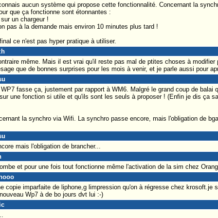
onnais aucun système qui propose cette fonctionnalité. Concernant la synchr
our que ça fonctionne sont étonnantes :
 sur un chargeur !
non pas à la demande mais environ 10 minutes plus tard !
nal ce n'est pas hyper pratique à utiliser.
zh
raire même. Mais il est vrai qu'il reste pas mal de ptites choses à modifier po
age que de bonnes surprises pour les mois à venir, et je parle aussi pour aprè
su
WP7 fasse ça, justement par rapport à WM6. Malgré le grand coup de balai qu
sur une fonction si utile et qu'ils sont les seuls à proposer ! (Enfin je dis ç
cernant la synchro via Wifi. La synchro passe encore, mais l'obligation de b
su
ore mais l'obligation de brancher...
n
 bombe et pour une fois tout fonctionne même l'activation de la sim chez Orang
inooo
 une copie imparfaite de liphone,g limpression qu'on à régresse chez krosoft.je 
nouveau Wp7 à de bo jours dvt lui :-)
ic
..