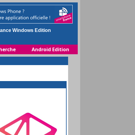
ance Windows Edition
herche
Android Edition