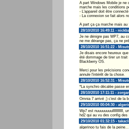
A part Windows Mobile je ne c
marche mais les conditions p
- L'appareil doit être connecté
- La connexion se fait alors 
A part ça ça marche mais au fi
28/10/2010 16:49:11 - nickb
Je ne dénigre pas WP7, au cont
ne me dérange pas, ça ne prés
28/10/2010 16:51:22 - Misut
Je disais encore heureux que 
été dommage de tirer un trait 
Blackberry OS.
Merci pour les précisions con
annule l'intérêt de la chose.
28/10/2010 16:52:31 - Misut
*La synchro décalée passe enc
28/10/2010 17:11:11 - zorga
Omnia 7 arrivé ;) c'est de la
29/10/2010 00:04:30 - alger
Wp7 est nuuuuuuuullllllllllll,
hd2 qui au vu des config des 
29/10/2010 01:32:15 - takacl
algerinoo tu fais de la peine...