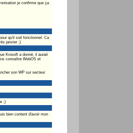
onisation je confirme que ça
ur qu'il soit fonctionnel. Ca
s janvier ;)
e Krosoft a donné, il aurait
a sans connaître WebOS et
gancher son WP sur secteur
e ;)
suis bien content d'avoir mon