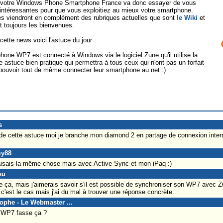
er votre Windows Phone Smartphone France va donc essayer de vous
intéressantes pour que vous exploitiez au mieux votre smartphone.
es viendront en complément des rubriques actuelles que sont
le Wiki
et
t toujours les bienvenues.
cette news voici l'astuce du jour :
one WP7 est connecté à Windows via le logiciel Zune qu'il utilise la
 astuce bien pratique qui permettra à tous ceux qui n'ont pas un forfait
pouvoir tout de même connecter leur smartphone au net :)
s
e de cette astuce moi je branche mon diamond 2 en partage de connexion interne
my88
faisais la même chose mais avec Active Sync et mon iPaq :)
su
a, mais j'aimerais savoir s'il est possible de synchroniser son WP7 avec Zu
'est le cas mais j'ai du mal à trouver une réponse concrète.
tophe - Le Webmaster ...
 WP7 fasse ça ?