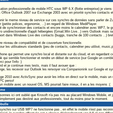
isation professionnelle de mobile HTC sous WP 6.X (flotte entreprise) je vien
ons Office Outlook 2007 sur Exchange 2003 avec en priorité synchro contacts e
btenir le meme niveau de service sur ces synchro de données sans parler de Zu
er (petite polices, ergonomie, ...) en regard de Windows MediPlayer.
té de synchroniser des contacts et encore moins le calendrier avec WP7, le 
o unidirectionnelle d'appli hébergées (Gmail,Win Live...) vers Outlook mais r
mport dans Windows Live des contacts (buggs, tranche de 100 contacts ...) br
tre niveau de compatibilité et de couverture fonctionnelle.
r les utilisateurs standards (peu de contacts, calendrier peu utilisé, music,p
hone qui permet une synchro local et distante sur du cloud, et en regardant ce s
 qui semble fonctionner et rendre un début de service (sur Google un combl
i pour l'info :)
d et je continue mes tests, mais il faut avouer que :
ge, les recevoir sur Outlook les renvoyer via Companionink sur Google et sync
ge 2010 avec ActivSync pour avoir les infos en direct sur le mobile, mais u
 PC perso!
n mobile avec un nouvel OS, MS pourrait faire mieux, il en a les moyens :(
asme
sonnes ici ont oublié que Krosoft n'a pas mis au placard Windows Mobile, et 
implement pas destiné aux professionnels, tout du moins pour le moment.
ebulle
 synchro sur USB WP7 ne fonctionne pas , en effet le mobile n'est pas reco