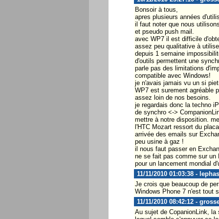
Bonsoir à tous,
apres plusieurs années d'util
il faut noter que nous utilis
et pseudo push mail.
avec WP7 il est difficile d'o
assez peu qualitative à utilis
depuis 1 semaine impossibili
d'outils permettent une synchr
parle pas des limitations d'i
compatible avec Windows!
je n'avais jamais vu un si pie
WP7 est surement agréable pou
assez loin de nos besoins.
je regardais donc la techno iP
de synchro <-> CompanionLink
mettre à notre disposition. merc
l'HTC Mozart ressort du placar
arrivée des emails sur Exchan
peu usine à gaz !
il nous faut passer en Exchan
ne se fait pas comme sur un
pour un lancement mondial d'u
11/11/2010 01:03:38 - leph
Je crois que beaucoup de per
Windows Phone 7 n'est tout s
11/11/2010 08:42:12 - gross
Au sujet de CopanionLink, la