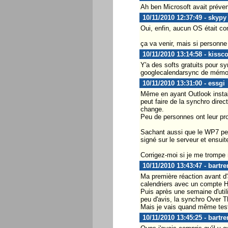
Ah ben Microsoft avait préve
10/11/2010 12:37:49 - skypy
Oui, enfin, aucun OS était co
ça va venir, mais si personne 
10/11/2010 13:14:58 - kissc
Y'a des softs gratuits pour sy
googlecalendarsync de mémoi
10/11/2010 13:31:00 - essgi
Même en ayant Outlook install
peut faire de la synchro dire
change.
Peu de personnes ont leur pro
Sachant aussi que le WP7 peut
signé sur le serveur et ensuit
Corrigez-moi si je me trompe ma
10/11/2010 13:43:47 - bartr
Ma première réaction avant d
calendriers avec un compte H
Puis après une semaine d'util
peu d'avis, la synchro Over T
Mais je vais quand même teste
10/11/2010 13:45:25 - bartr