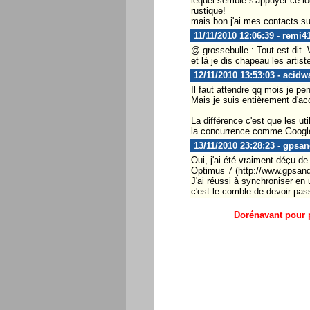
lequel semble s'appuyer ce log
rustique!
mais bon j'ai mes contacts s
11/11/2010 12:06:39 - remi4
@ grossebulle : Tout est dit
et là je dis chapeau les artis
12/11/2010 13:53:03 - acidw
Il faut attendre qq mois je pe
Mais je suis entièrement d'ac
La différence c'est que les u
la concurrence comme Google o
13/11/2010 23:28:23 - gpsa
Oui, j'ai été vraiment déçu d
Optimus 7 (http://www.gpsand
J'ai réussi à synchroniser en 
c'est le comble de devoir pa
Dorénavant pour p