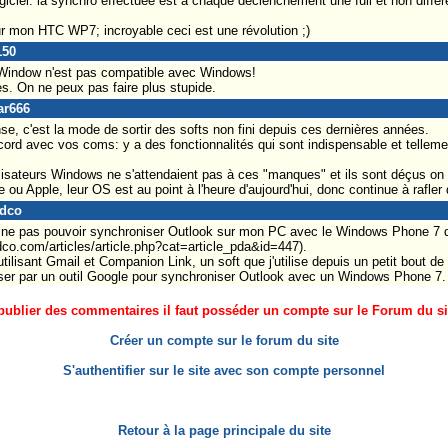
iciel. la synchro effectuée est a chaque déclenchement une full et non differe
ur mon HTC WP7; incroyable ceci est une révolution ;)
150
. Window n'est pas compatible avec Windows!
tes. On ne peux pas faire plus stupide.
ar666
nse, c'est la mode de sortir des softs non fini depuis ces dernières années.
cord avec vos coms: y a des fonctionnalités qui sont indispensable et tellemen
tilisateurs Windows ne s'attendaient pas à ces "manques" et ils sont déçus on
u Apple, leur OS est au point à l'heure d'aujourd'hui, donc continue à rafler
ndco
e ne pas pouvoir synchroniser Outlook sur mon PC avec le Windows Phone 7 que
co.com/articles/article.php?cat=article_pda&id=447).
utilisant Gmail et Companion Link, un soft que j'utilise depuis un petit bout d
sser par un outil Google pour synchroniser Outlook avec un Windows Phone 7.
ublier des commentaires il faut posséder un compte sur le Forum du site
Créer un compte sur le forum du site
S'authentifier sur le site avec son compte personnel
Retour à la page principale du site