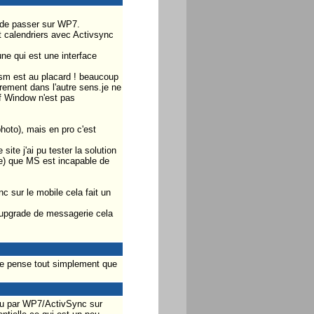
s de passer sur WP7.
t calendriers avec Activsync
ne qui est une interface
gsm est au placard ! beaucoup
arement dans l'autre sens.je ne
ef Window n'est pas
hoto), mais en pro c'est
ite j'ai pu tester la solution
e) que MS est incapable de
 sur le mobile cela fait un
n upgrade de messagerie cela
je pense tout simplement que
nnu par WP7/ActivSync sur