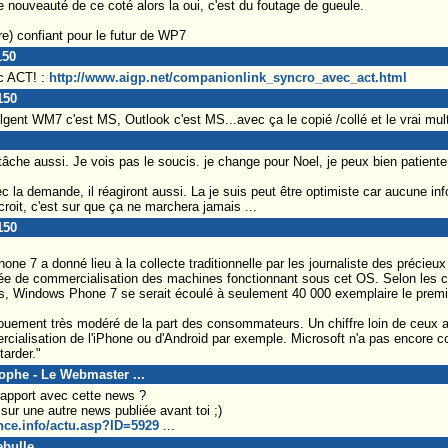
e nouveauté de ce coté alors la oui, c'est du foutage de gueule.
e) confiant pour le futur de WP7
150
c ACT! :
http://www.aigp.net/companionlink_syncro_avec_act.html
150
ulgent WM7 c'est MS, Outlook c'est MS...avec ça le copié /collé et le vrai mu
titâche aussi. Je vois pas le soucis. je change pour Noel, je peux bien patiente
c la demande, il réagiront aussi. La je suis peut être optimiste car aucune i
roit, c'est sur que ça ne marchera jamais ...
150
e 7 a donné lieu à la collecte traditionnelle par les journaliste des précieux
née de commercialisation des machines fonctionnant sous cet OS. Selon les ch
ts, Windows Phone 7 se serait écoulé à seulement 40 000 exemplaire le premie
ouement très modéré de la part des consommateurs. Un chiffre loin de ceux a
rcialisation de l'iPhone ou d'Android par exemple. Microsoft n'a pas encore
tarder."
tophe - Le Webmaster ...
rapport avec cette news ?
sur une autre news publiée avant toi ;)
nce.info/actu.asp?ID=5929
...
ebulle