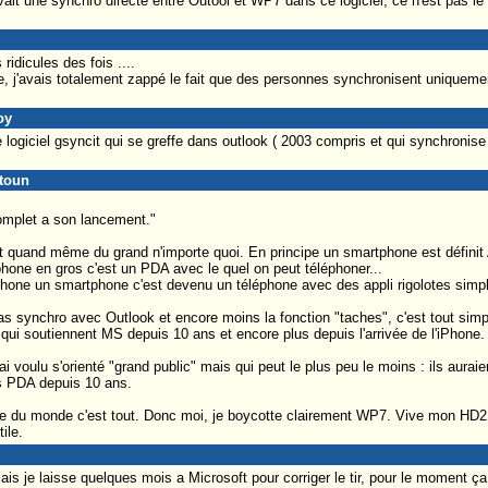
vait une synchro directe entre Outool et WP7 dans ce logiciel, ce n'est pas le c
ridicules des fois ....
re, j'avais totalement zappé le fait que des personnes synchronisent uniqueme
oy
 logiciel gsyncit qui se greffe dans outlook ( 2003 compris et qui synchronise
itoun
omplet a son lancement."
est quand même du grand n'importe quoi. En principe un smartphone est défi
phone en gros c'est un PDA avec le quel on peut téléphoner...
iPhone un smartphone c'est devenu un téléphone avec des appli rigolotes simp
pas synchro avec Outlook et encore moins la fonction "taches", c'est tout sim
 qui soutiennent MS depuis 10 ans et encore plus depuis l'arrivée de l'iPhone.
oulu s'orienté "grand public" mais qui peut le plus peu le moins : ils auraien
s PDA depuis 10 ans.
ule du monde c'est tout. Donc moi, je boycotte clairement WP7. Vive mon HD2
ile.
mais je laisse quelques mois a Microsoft pour corriger le tir, pour le moment 