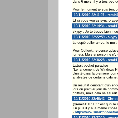
dans 6 mois, il y a très peu d
Pour le moment je suis (encor
10/11/2010 22:11:07 - remi4
Et si vous voulez syncro ave
10/11/2010 22:14:34 - remi4
skypy : Je te trouve bien ind
10/11/2010 22:22:59 - skypy
Le copié coller arrive, le mul
Pour Outlook, je pense qu'ave
rumeur. Mais si personne n'y c
10/11/2010 22:36:28 - remi4
Extrait pocket paradise
"Le lancement de Windows Phon
d'unité dans la première jour
analystes de certains cabine
Un résultat dénotant d'un eng
lors du premier jour de comme
chiffres, mais cela ne saurait 
10/11/2010 22:46:42 - Chris
@remi4150 : Et c'est quoi le 
En plus il y a la même chose 
-
http://www.smartphonefra
10/11/2010 23:27:10 - gross