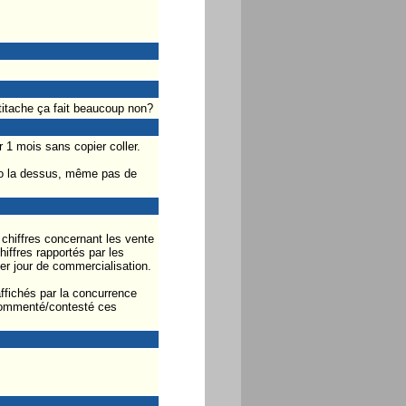
ltitache ça fait beaucoup non?
r 1 mois sans copier coller.
nfo la dessus, même pas de
 chiffres concernant les vente
iffres rapportés par les
r jour de commercialisation.
ffichés par la concurrence
 commenté/contesté ces