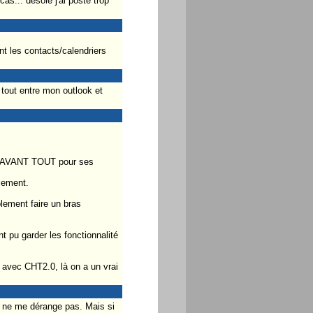
as... désolé j'ai posté trop
nt les contacts/calendriers
 tout entre mon outlook et
nit AVANT TOUT pour ses
lement.
plement faire un bras
t pu garder les fonctionnalité
 avec CHT2.0, là on a un vrai
ça ne me dérange pas. Mais si