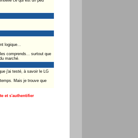
ntielle ce qui est un peu
t logique...
 les comprends... surtout que
 du marché.
 j'ai testé, à savoir le LG
e temps. Mais je trouve que
 et s'authentifier