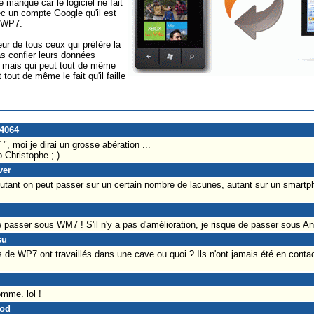
manque car le logiciel ne fait
ec un compte Google qu'il est
c WP7.
eur de tous ceux qui préfère la
as confier leurs données
e mais qui peut tout de même
tout de même le fait qu'il faille
e4064
, moi je dirai un grosse abération ...
 Christophe ;-)
ver
Autant on peut passer sur un certain nombre de lacunes, autant sur un smart
e passer sous WM7 ! S'il n'y a pas d'amélioration, je risque de passer sous An
su
s de WP7 ont travaillés dans une cave ou quoi ? Ils n'ont jamais été en contac
mme. lol !
ood