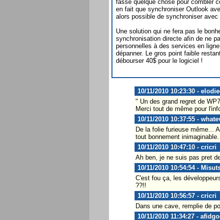
fasse quelque chose pour combler ce 
en fait que synchroniser Outlook av
alors possible de synchroniser ave
Une solution qui ne fera pas le bonh
synchronisation directe afin de ne p
personnelles à des services en lign
dépanner. Le gros point faible restant 
débourser 40$ pour le logiciel !
10/11/2010 10:23:30 - elodi
" Un des grand regret de WP7 "
Merci tout de même pour l'info
10/11/2010 10:37:55 - whate
De la folie furieuse même... 
tout bonnement inimaginable.
10/11/2010 10:47:10 - cricri
Ah ben, je ne suis pas pret d
10/11/2010 10:54:54 - Misut
C'est fou ça, les développeur
??!!
10/11/2010 10:56:57 - cricri
Dans une cave, remplie de po
10/11/2010 11:34:27 - afidg