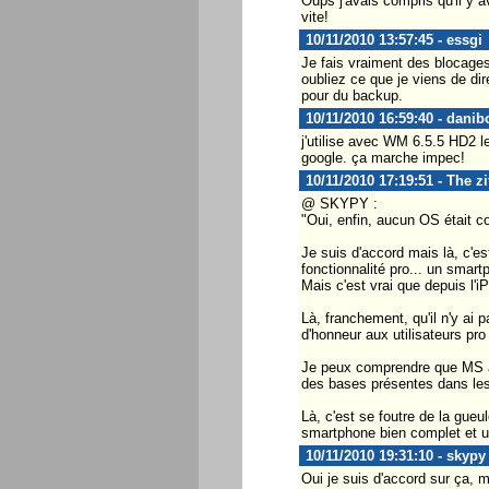
Oups j'avais compris qu'il y a
vite!
10/11/2010 13:57:45 - essgi
Je fais vraiment des blocages 
oubliez ce que je viens de di
pour du backup.
10/11/2010 16:59:40 - danib
j'utilise avec WM 6.5.5 HD2 le
google. ça marche impec!
10/11/2010 17:19:51 - The z
@ SKYPY :
"Oui, enfin, aucun OS était c
Je suis d'accord mais là, c'
fonctionnalité pro... un smart
Mais c'est vrai que depuis l'
Là, franchement, qu'il n'y ai 
d'honneur aux utilisateurs pro
Je peux comprendre que MS ai v
des bases présentes dans le
Là, c'est se foutre de la gue
smartphone bien complet et ut
10/11/2010 19:31:10 - skypy
Oui je suis d'accord sur ça, 