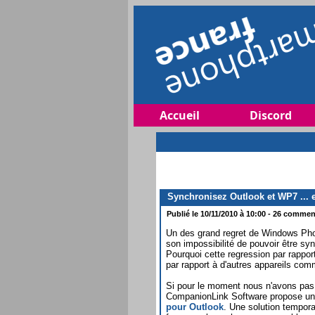
Accueil
Discord
Synchronisez Outlook et WP7 ... 
Publié le 10/11/2010 à 10:00 - 26 comment
Un des grand regret de Windows Ph
son impossibilité de pouvoir être sy
Pourquoi cette regression par rapp
par rapport à d'autres appareils com
Si pour le moment nous n'avons pas 
CompanionLink Software propose un 
pour Outlook
. Une solution tempora