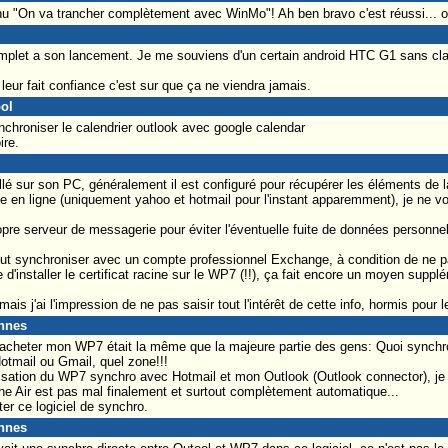
nu "On va trancher complètement avec WinMo"! Ah ben bravo c'est réussi... o
mplet a son lancement. Je me souviens d'un certain android HTC G1 sans clavi
leur fait confiance c'est sur que ça ne viendra jamais.
ool
nchroniser le calendrier outlook avec google calendar
re.
é sur son PC, généralement il est configuré pour récupérer les éléments de la
cte en ligne (uniquement yahoo et hotmail pour l'instant apparemment), je ne v
pre serveur de messagerie pour éviter l'éventuelle fuite de données personnel
 synchroniser avec un compte professionnel Exchange, à condition de ne pas u
e d'installer le certificat racine sur le WP7 (!!), ça fait encore un moyen supp
is j'ai l'impression de ne pas saisir tout l'intérêt de cette info, hormis pour l
ennes
'acheter mon WP7 était la même que la majeure partie des gens: Quoi synchr
otmail ou Gmail, quel zone!!!
isation du WP7 synchro avec Hotmail et mon Outlook (Outlook connector), je 
he Air est pas mal finalement et surtout complètement automatique...
r ce logiciel de synchro.
ennes