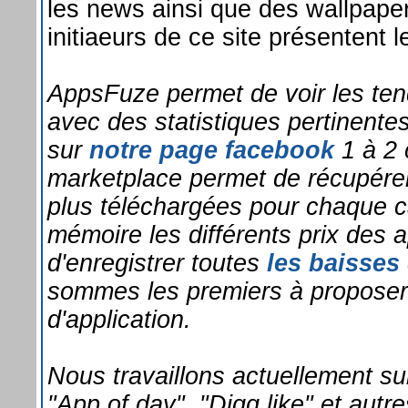
les news ainsi que des wallpape
initiaeurs de ce site présentent le
AppsFuze permet de voir les ten
avec des statistiques pertinent
sur
notre page facebook
1 à 2 
marketplace permet de récupér
plus téléchargées pour chaque c
mémoire les différents prix des 
d'enregistrer toutes
les baisses 
sommes les premiers à proposer 
d'application.
Nous travaillons actuellement sur
"App of day", "Digg like" et autre