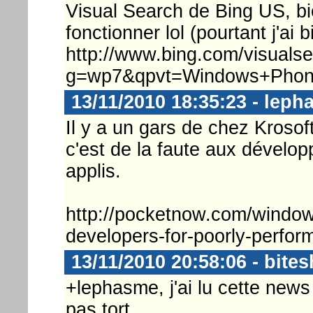
Visual Search de Bing US, bie
fonctionner lol (pourtant j'ai bi
http://www.bing.com/visuals
g=wp7&qpvt=Windows+Ph
13/11/2010 18:35:23 - lep
Il y a un gars de chez Krosof
c'est de la faute aux dévelop
applis.
http://pocketnow.com/window
developers-for-poorly-perfo
13/11/2010 20:58:06 - bites
+lephasme, j'ai lu cette news 
pas tort