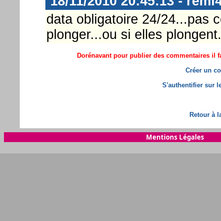
18/11/2010 20:45:13 - remi
data obligatoire 24/24...pas
plonger...ou si elles plongent
Dorénavant pour publier des commentaires il fa
Créer un co
S'authentifier sur 
Retour à l
Mentions Légales